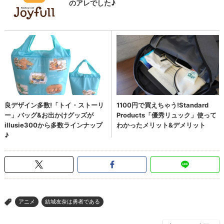
アニメ
結城友奈は勇者である
>