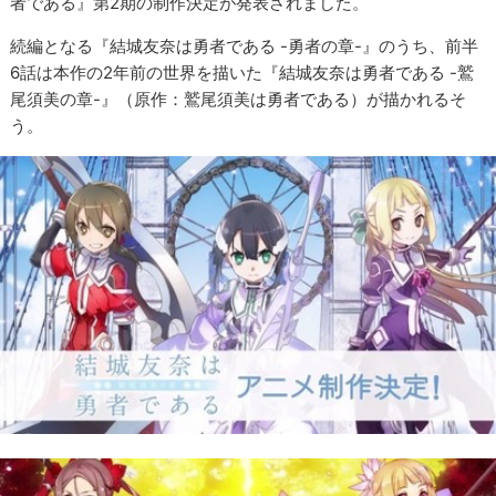
者である』第2期の制作決定が発表されました。
続編となる『結城友奈は勇者である -勇者の章-』のうち、前半
6話は本作の2年前の世界を描いた『結城友奈は勇者である -鷲
尾須美の章-』（原作：鷲尾須美は勇者である）が描かれるそ
う。