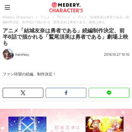
Medery. Character's
Medery. Character's
>
アニメ
>
TVアニメ
>
アニメ「結城友奈は勇者である」続
編制作決定、前半6話で描かれる「鷲尾須美は勇者である」劇場上映も
アニメ「結城友奈は勇者である」続編制作決定、前
半6話で描かれる「鷲尾須美は勇者である」劇場上映
も
haruYasy.
2016.10.27 10:10
ファン待望の続編、制作決定！