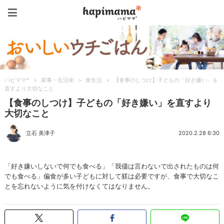
ハピママ*
ハピママ*
>
家事・生活術
>
食生活
>
【食事のしつけ】子どもの「好き嫌い」を
直すより大切なこと
【食事のしつけ】子どもの「好き嫌い」を直すより
大切なこと
立石 美津子
2020.2.28 6:30
「好き嫌いしないで何でも食べる」「我儘は言わないで出されたものは何
でも食べる」偏食が多い子どもに対して躾は必要ですが、食事で大切なこ
とを忘れないように気を付けなくてはなりません。