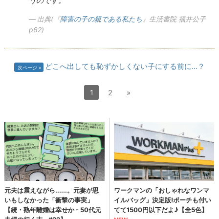
うのです。“
出典(『
障害の子の親である私たち
』生活書院 福井公子
p62)
どこへ出しても恥ずかしくない子にする前に…？
次ページ
1
2
»