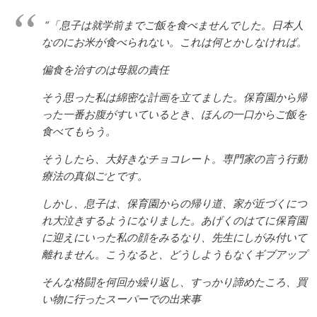
“「息子は就学前までご飯を食べませんでした。日本人
なのにお米が食べられない。これは何とかしなければ。
偏食を治すのは母親の責任
そう思った私は綿密な計画を立てました。保育園から帰
った一番お腹がすいているとき、ほんの一口からご飯を
食べてもらう。
そうしたら、大好きなチョコレート。専門家の言う行動
療法の真似ごとです。
しかし、息子は、保育園からの帰り道、家が近づくにつ
れ大泣きするようになりました。あげくのはてに保育園
に迎えにいった私の顔をみるなり、先生にしがみ付いて
離れません。こうなると、どうしようもなくギブアップ
そんな格闘を何回か繰り返し、すっかり諦めたころ、買
い物に行ったスーパーでの出来事