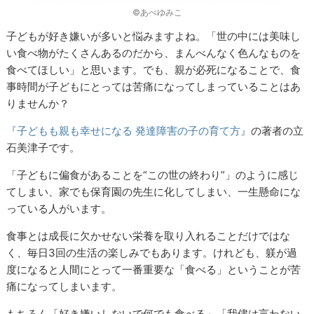
©あべゆみこ
子どもが好き嫌いが多いと悩みますよね。「世の中には美味し
い食べ物がたくさんあるのだから、まんべんなく色んなものを
食べてほしい」と思います。でも、親が必死になることで、食
事時間が子どもにとっては苦痛になってしまっていることはあ
りませんか？
『子どもも親も幸せになる 発達障害の子の育て方』
の著者の立
石美津子です。
「子どもに偏食があることを“この世の終わり”」のように感じ
てしまい、家でも保育園の先生に化してしまい、一生懸命にな
っている人がいます。
食事とは成長に欠かせない栄養を取り入れることだけではな
く、毎日3回の生活の楽しみでもあります。けれども、躾が過
度になると人間にとって一番重要な「食べる」ということが苦
痛になってしまいます。
もちろん「好き嫌いしないで何でも食べる」「我儘は言わない