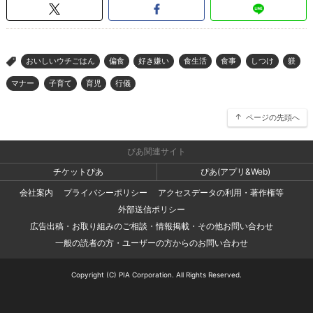
おいしいウチごはん
偏食
好き嫌い
食生活
食事
しつけ
躾
>
マナー
子育て
育児
行儀
ページの先頭へ
ぴあ関連サイト
チケットぴあ
ぴあ(アプリ&Web)
会社案内
プライバシーポリシー
アクセスデータの利用・著作権等
外部送信ポリシー
広告出稿・お取り組みのご相談・情報掲載・その他お問い合わせ
一般の読者の方・ユーザーの方からのお問い合わせ
Copyright (C) PIA Corporation. All Rights Reserved.