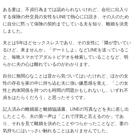
ある妻は、不貞行為までは認められないけれど、会社に出入り
する保険の外交員の女性をLINEで熱心に口説き、その人のため
に自分に黙って保険の契約までしている夫を知り、離婚を決意
しました。
夫とは5年ほどセックスレスであり、その女性に「隣が空いてい
るけど、来ませんか」「デートしよ」などLINEを送っているこ
と、毎晩スマホでアダルトビデオを検索していることなど、明
らかに夫の心は離れているのがわかります。
自分に無関心なことは昔から気づいてはいたけれど、ほかの女
性の存在を家の中に持ち込む夫に強い嫌悪感を覚え、「この女
性と肉体関係を持つのも時間の問題かもしれないし、いずれ不
貞をはたらくだろう」と思ったそうです。
記入済みの離婚届と離婚協議書、LINEの写真などを夫に差し出
したところ、夫の第一声は「これで浮気と言えるのか」であ
り、それを見て離婚を決めたことやつらかったことなど、妻の
気持ちにはいっさい触れることはありませんでした。