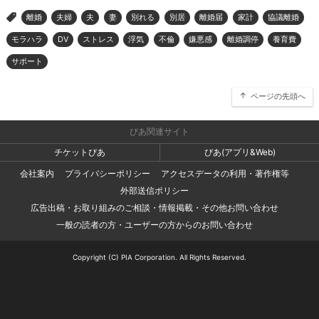
離婚
夫婦
夫
妻
別れる
別居
離婚届
家計
協議離婚
>
モラハラ
DV
ストレス
浮気
不倫
嫌悪感
離婚調停
養育費
サポート
ページの先頭へ
ぴあ関連サイト
チケットぴあ
ぴあ(アプリ&Web)
会社案内
プライバシーポリシー
アクセスデータの利用・著作権等
外部送信ポリシー
広告出稿・お取り組みのご相談・情報掲載・その他お問い合わせ
一般の読者の方・ユーザーの方からのお問い合わせ
Copyright (C) PIA Corporation. All Rights Reserved.