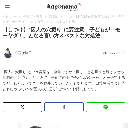
ハピママ*
ハピママ*
>
子育て・教育
>
保育園
>
【しつけ】“囚人の穴掘り”に要注意！子ど
もが「モーヤダ！」となる言い方＆ベストな対処法
【しつけ】“囚人の穴掘り”に要注意！子どもが「モ
ーヤダ！」となる言い方＆ベストな対処法
立石 美津子
2017.5.23 6:30
“囚人の穴掘り”という言葉をご存知ですか？同じことを延々と続けさせる
刑罰のことです。ところで、子育ての中で子どものやったことを否定する
など、似たようなことを案外していることもあります。日常生活でつい子
どもにやっている“囚人の穴掘り”についてお話しします。