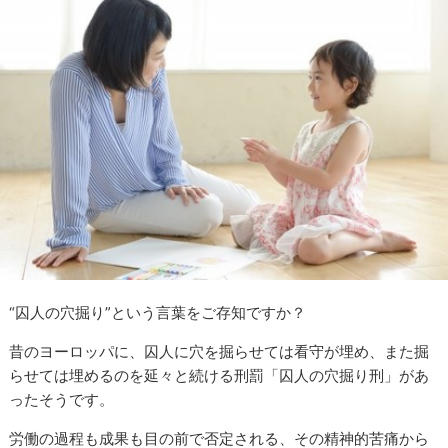
“囚人の穴掘り”という言葉をご存知ですか？
昔のヨーロッパに、囚人に穴を掘らせては看守が埋め、また掘
らせては埋めるのを延々と続ける刑罰「囚人の穴掘り刑」があ
ったそうです。
労働の過程も成果も目の前で否定される、その精神的苦痛から