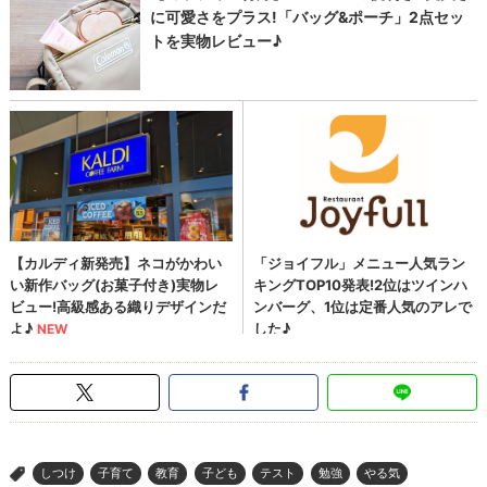
しつけ
子育て
教育
子ども
テスト
勉強
やる気
>