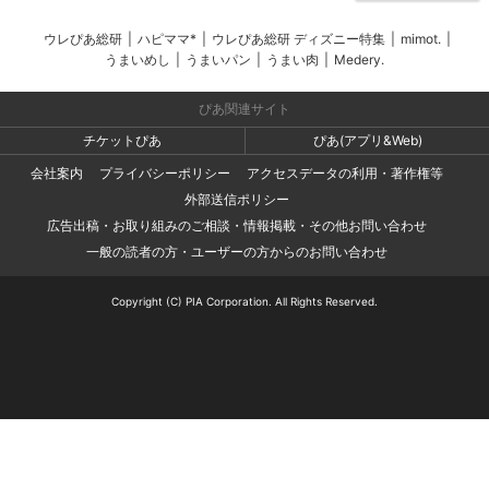
ウレぴあ総研
|
ハピママ*
|
ウレぴあ総研 ディズニー特集
|
mimot.
|
うまいめし
|
うまいパン
|
うまい肉
|
Medery.
ぴあ関連サイト
チケットぴあ
ぴあ(アプリ&Web)
会社案内
プライバシーポリシー
アクセスデータの利用・著作権等
外部送信ポリシー
広告出稿・お取り組みのご相談・情報掲載・その他お問い合わせ
一般の読者の方・ユーザーの方からのお問い合わせ
Copyright (C) PIA Corporation. All Rights Reserved.