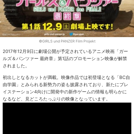
©GIRLS und PANZER Film Projekt
2017年12月9日に劇場公開が予定されているアニメ映画「ガー
ルズ＆パンツァー 最終章」第1話のプロモーション映像が解禁
されました。
初出しとなるカットが満載。映像作品では初登場となる「BC自
由学園」とみられる新勢力の姿も披露されており、新たにプレ
イステーション4向けに開発中の新作ゲームの情報も明らかに
なるなど、見どころたっぷりの映像となっています。