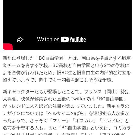
新たに登場した「BC自由学園」とは、岡山県を拠点とする戦車
道チームを有する学校。BC高校と自由学園という2つの学校に
よる合併が行われたため、旧BC生と旧自由生の内部的な対立を
抱えていようで、劇中でも一悶着を起こしそうな予感。
新キャラクターたちが登場したことで、フランス（岡山）勢は
大興奮。映像が解禁された直後のTwitterでは「BC自由学園」
がトレンドに入るほどの注目が集まっていました。新キャラの
デザインについては「ベルサイユのばら」を連想する人が多か
ったようで、さっそく「マリー」「オスカル」「アンドレ」と
名前を予想する人も。また「BC自由学園」といえば、コミカラ
イズ作品「リボンの武者」にも登場しており、「アスパラガ