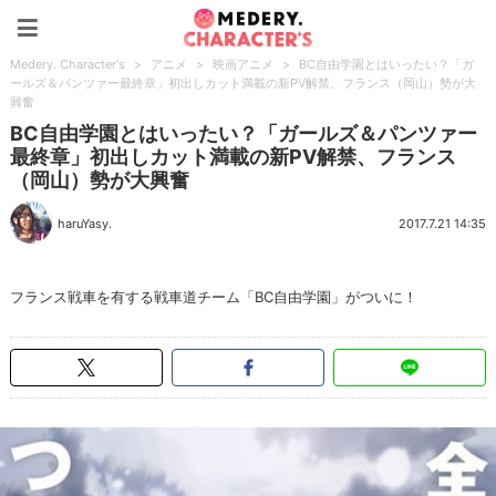
Medery. Character's
Medery. Character's
>
アニメ
>
映画アニメ
>
BC自由学園とはいったい？「ガ
ールズ＆パンツァー最終章」初出しカット満載の新PV解禁、フランス（岡山）勢が大
興奮
BC自由学園とはいったい？「ガールズ＆パンツァー
最終章」初出しカット満載の新PV解禁、フランス
（岡山）勢が大興奮
haruYasy.
2017.7.21 14:35
フランス戦車を有する戦車道チーム「BC自由学園」がついに！