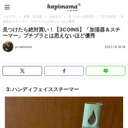
ハピママ*
ハピママ*
>
家事・生活術
>
お役立ち
>
見つけたら絶対買い！【3COINS】「加
湿器＆スチーマー」プチプラとは思えないほど優秀
見つけたら絶対買い！【3COINS】「加湿器＆スチ
ーマー」プチプラとは思えないほど優秀
yu natsume
2021.1.8 16:18
3: ハンディフェイススチーマー