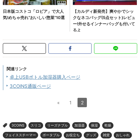
関連リンク
卓上USBボトル加湿器購入ページ
3COINS通販ページ
«
1
2
3COINS
スリコ
リーズナブル
加湿器
保湿
乾燥
>
フェイススチーマー
ポータブル
お役立ち
グッズ
雑貨
おしゃれ