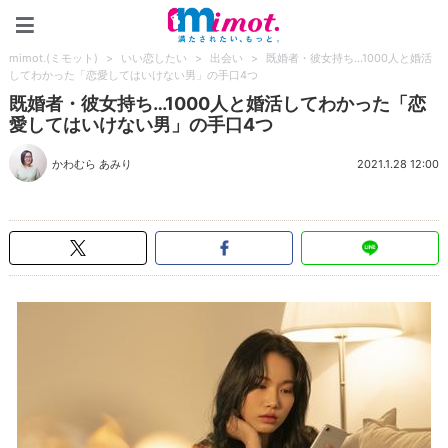
mimot.(ミモット)
mimot.(ミモット)
>
いい恋したい
>
出会い
>
既婚者・彼女持ち…1000人と婚活
してわかった「恋愛してはいけない男」の手口4つ
既婚者・彼女持ち…1000人と婚活してわかった「恋
愛してはいけない男」の手口4つ
かわむら あみり
2021.1.28 12:00