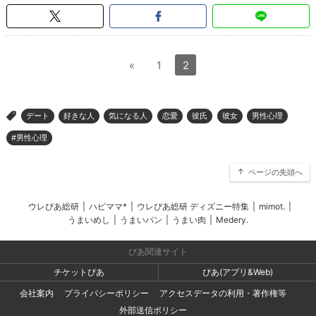
«
1
2
デート
好きな人
気になる人
恋愛
彼氏
彼女
男性心理
>
#男性心理
ページの先頭へ
ウレぴあ総研
|
ハピママ*
|
ウレぴあ総研 ディズニー特集
|
mimot.
|
うまいめし
|
うまいパン
|
うまい肉
|
Medery.
ぴあ関連サイト
チケットぴあ
ぴあ(アプリ&Web)
会社案内
プライバシーポリシー
アクセスデータの利用・著作権等
外部送信ポリシー