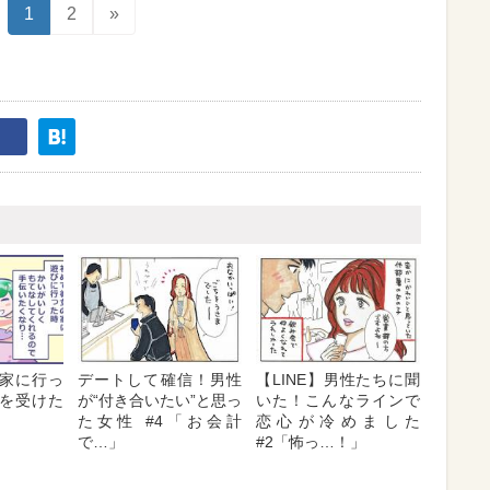
1
2
»
家に行っ
デートして確信！男性
【LINE】男性たちに聞
を受けた
が“付き合いたい”と思っ
いた！こんなラインで
」
た女性 #4「お会計
恋心が冷めました
で…」
#2「怖っ…！」