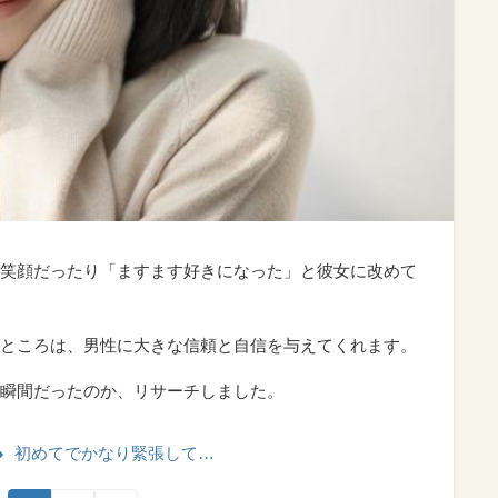
笑顔だったり「ますます好きになった」と彼女に改めて
ところは、男性に大きな信頼と自信を与えてくれます。
瞬間だったのか、リサーチしました。
初めてでかなり緊張して…