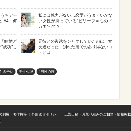
おうちデー
私には魅力がない…恋愛がうまくいかな
 #4「何
い女性が持っている“ビリーフ＝心のメ
ガネ”って？
】「結婚ど
元彼との復縁をジャマしていたのは、女
“成功”し
友達だった…別れた裏でのあり得ないコ
トとは
付き合い
男性心理
#男性心理
の利用・著作権等
外部送信ポリシー
広告出稿・お取り組みのご相談・情報掲載
せ