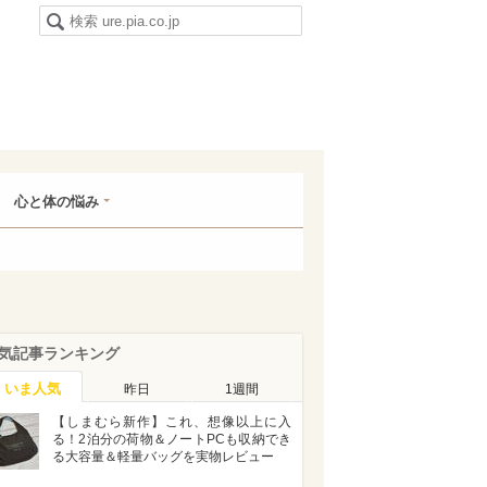
心と体の悩み
気記事ランキング
いま人気
昨日
1週間
【しまむら新作】これ、想像以上に入
る！2泊分の荷物＆ノートPCも収納でき
る大容量＆軽量バッグを実物レビュー