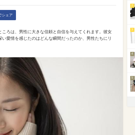
2
kでシェア
3
ところは、男性に大きな信頼と自信を与えてくれます。彼女
深い愛情を感じたのはどんな瞬間だったのか、男性たちにリ
4
5