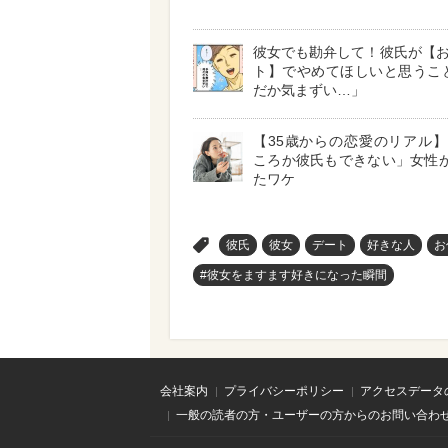
彼女でも勘弁して！彼氏が【
ト】でやめてほしいと思うこと
だか気まずい…」
【35歳からの恋愛のリアル
ころか彼氏もできない」女性が
たワケ
>
彼氏
彼女
デート
好きな人
お
#彼女をますます好きになった瞬間
会社案内
プライバシーポリシー
アクセスデータ
一般の読者の方・ユーザーの方からのお問い合わ