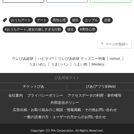
おうちデート
デート
男性心理
彼氏
カップル
恋愛
>
#おうちデート_彼女の嬉しすぎる行動
彼女
#男性心理
ページの先頭へ
ウレぴあ総研
|
ハピママ*
|
ウレぴあ総研 ディズニー特集
|
mimot.
|
うまいめし
|
うまいパン
|
うまい肉
|
Medery.
ぴあ関連サイト
チケットぴあ
ぴあ(アプリ&Web)
会社案内
プライバシーポリシー
アクセスデータの利用・著作権等
外部送信ポリシー
広告出稿・お取り組みのご相談・情報掲載・その他お問い合わせ
一般の読者の方・ユーザーの方からのお問い合わせ
Copyright (C) PIA Corporation. All Rights Reserved.