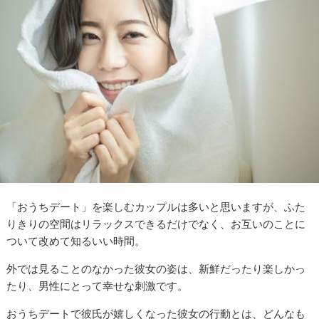
「おうちデート」を楽しむカップルは多いと思いますが、ふた
りきりの空間はリラックスできるだけでなく、お互いのことに
ついて改めて知るいい時間。
外では見ることのなかった彼女の姿は、新鮮だったり楽しかっ
たり、男性にとって幸せな刺激です。
おうちデートで彼氏が嬉しくなった彼女の行動とは、どんなも