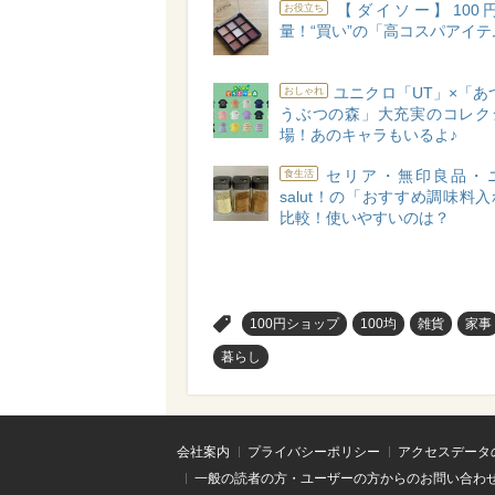
【ダイソー】100
お役立ち
量！“買い”の「高コスパアイテ
ユニクロ「UT」×「あ
おしゃれ
うぶつの森」大充実のコレク
場！あのキャラもいるよ♪
セリア・無印良品・
食生活
salut！の「おすすめ調味料
比較！使いやすいのは？
>
100円ショップ
100均
雑貨
家事
暮らし
会社案内
プライバシーポリシー
アクセスデータ
一般の読者の方・ユーザーの方からのお問い合わ