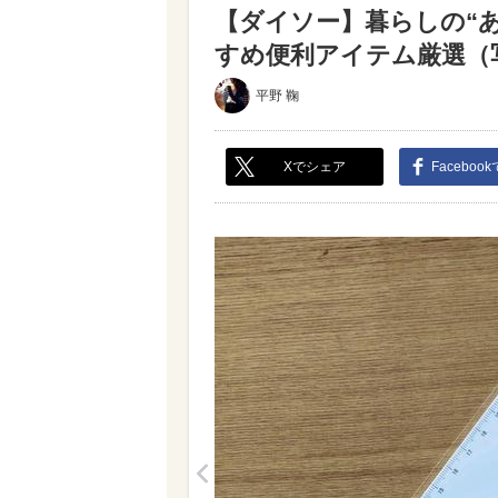
【ダイソー】暮らしの“あ
すめ便利アイテム厳選（写真
平野 鞠
Xでシェア
Faceboo
<