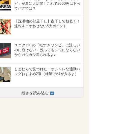
ピ」が夏に大活躍！これで2000円以下っ
てバグでは？
【洗濯物の部屋干し】夜干して朝乾く！
速乾＆ニオわせない5大ポイント
ユニクロCの「軽すぎワンピ」は涼しい
のに透けない！洗ってもシワにならない
からガシガシ着られるよ♪
しまむらで見つけた！オシャレな通勤バ
ッグおすすめ2選（軽量でA4が入るよ）
続きを読み込む
>