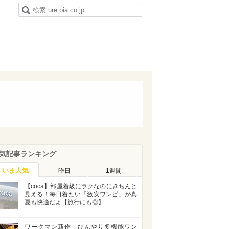
気記事ランキング
いま人気
昨日
1週間
【coca】部屋着級にラクなのにきちんと
見える！毎日着たい「激安ワンピ」が真
夏も快適だよ【旅行にも◎】
ワークマン新作「ひんやり多機能ワン