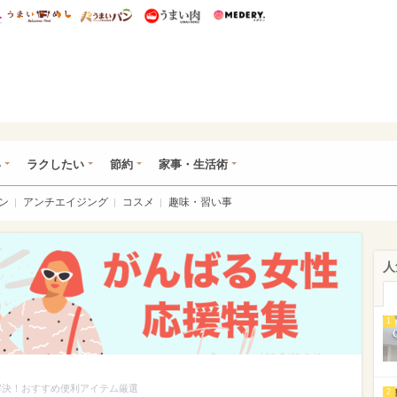
総研 ディズニー特集
mimot.
うまいめし
うまいパン
うまい肉
Medery.
ママ*
い
ラクしたい
節約
家事・生活術
ン
アンチエイジング
コスメ
趣味・習い事
人
1
で解決！おすすめ便利アイテム厳選
2