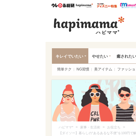
ウレぴあ総研
ハピママ*
ウレぴあ
ハピ
キレイでいたい
やせたい
癒された
簡単テク
NG習慣
美アイテム
ファッショ
>
>
>
ハピママ*
家事・生活術
お役立ち
【ダイソー】暮らしの“あるあるな不便”を100円