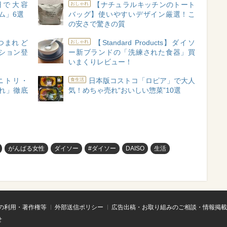
円で大容
【ナチュラルキッチンのトート
おしゃれ
ム」6選
バッグ】使いやすいデザイン厳選！こ
の安さで驚きの質
つまれ ど
【Standard Products】ダイソ
おしゃれ
ション登
ー新ブランドの「洗練された食器」買
いまくりレビュー！
ニトリ・
日本版コストコ「ロピア」で大人
食生活
入れ」徹底
気！めちゃ売れ“おいしい惣菜”10選
がんばる女性
ダイソー
#ダイソー
DAISO
生活
の利用・著作権等
外部送信ポリシー
広告出稿・お取り組みのご相談・情報掲載
せ