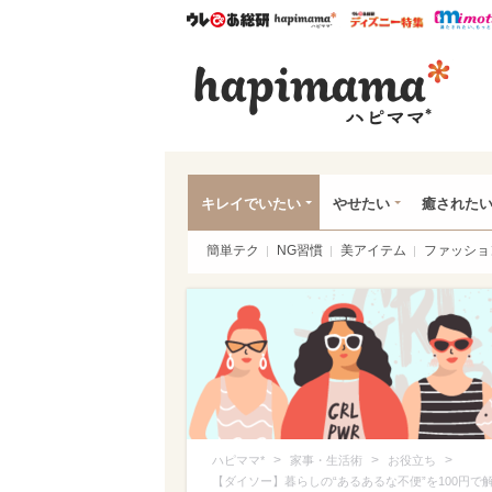
ウレぴあ総研
ハピママ*
ウレぴあ
ハピ
キレイでいたい
やせたい
癒された
簡単テク
NG習慣
美アイテム
ファッショ
>
>
>
ハピママ*
家事・生活術
お役立ち
【ダイソー】暮らしの“あるあるな不便”を100円