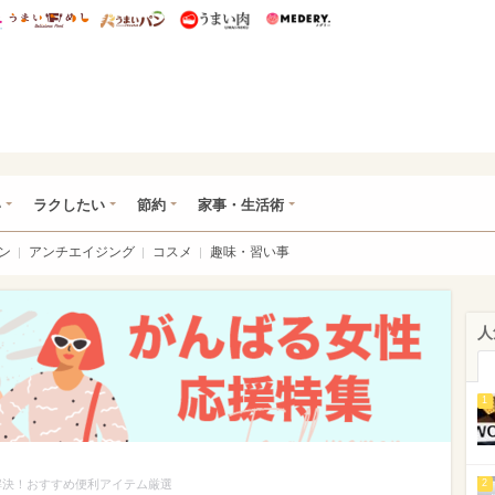
総研 ディズニー特集
mimot.
うまいめし
うまいパン
うまい肉
Medery.
ママ*
い
ラクしたい
節約
家事・生活術
ン
アンチエイジング
コスメ
趣味・習い事
人
1
で解決！おすすめ便利アイテム厳選
2