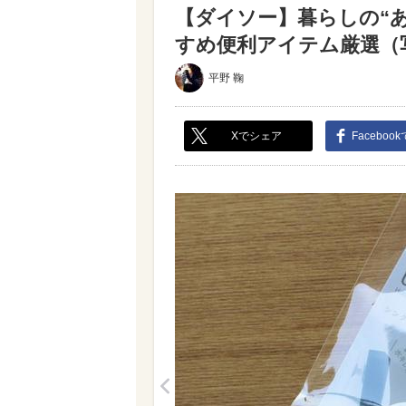
【ダイソー】暮らしの“あ
すめ便利アイテム厳選（写真
平野 鞠
Xでシェア
Faceboo
<