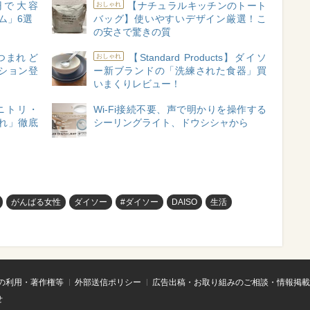
円で大容
【ナチュラルキッチンのトート
おしゃれ
ム」6選
バッグ】使いやすいデザイン厳選！こ
の安さで驚きの質
つまれ ど
【Standard Products】ダイソ
おしゃれ
ション登
ー新ブランドの「洗練された食器」買
いまくりレビュー！
ニトリ・
Wi-Fi接続不要、声で明かりを操作する
入れ」徹底
シーリングライト、ドウシシャから
がんばる女性
ダイソー
#ダイソー
DAISO
生活
の利用・著作権等
外部送信ポリシー
広告出稿・お取り組みのご相談・情報掲載
せ