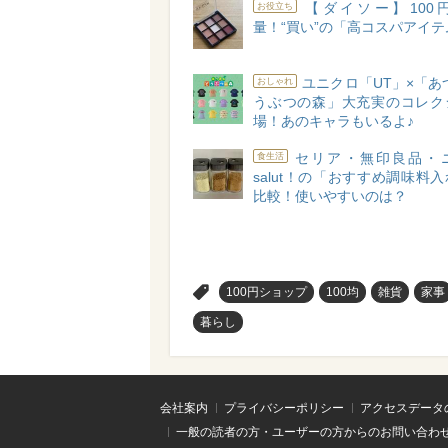
【ダイソー】100
お役立ち
量！“買い”の「高コスパアイテ
ユニクロ「UT」×「あ
おしゃれ
うぶつの森」大充実のコレク
場！あのキャラもいるよ♪
セリア・無印良品・
食生活
salut！の「おすすめ調味料
比較！使いやすいのは？
>
100円ショップ
100均
雑貨
家事
暮らし
会社案内
プライバシーポリシー
アクセスデータ
一般の読者の方・ユーザーの方からのお問い合わ