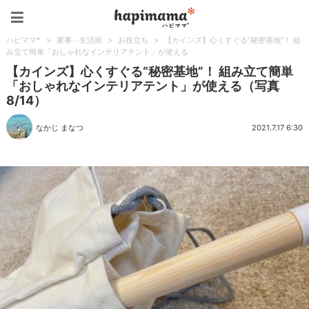
ハピママ*
ハピママ*
>
家事・生活術
>
お役立ち
>
【カインズ】心くすぐる“秘密基地”！ 組
み立て簡単「おしゃれなインテリアテント」が使える
【カインズ】心くすぐる“秘密基地”！ 組み立て簡単
「おしゃれなインテリアテント」が使える（写真
8/14）
なかじ まなつ
2021.7.17 6:30