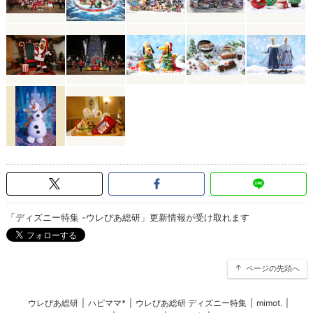
「ディズニー特集 -ウレぴあ総研」更新情報が受け取れます
ページの先頭へ
ウレぴあ総研
|
ハピママ*
|
ウレぴあ総研 ディズニー特集
|
mimot.
|