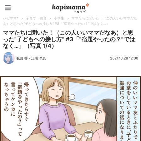
ハピママ*
ハピママ*
>
子育て・教育
>
小学生
>
ママたちに聞いた！（この人いいママだな
あ）と思った“子どもへの接し方” #3「“宿題やったの？”ではなく…」
ママたちに聞いた！（この人いいママだなあ）と思
った“子どもへの接し方” #3「“宿題やったの？”では
なく…」（写真 1/4）
弘田 香
・
江咲 早恵
2021.10.28 12:00