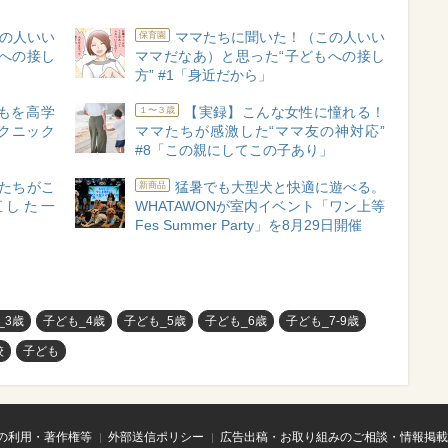
の人いい
ママたちに聞いた！（この人いい
保育園
への接し
ママだなあ）と思った“子どもへの接し
方” #1「身近だから」
どもを高学
【実録】こんな女性に憧れる！
１〜３歳
クニック
ママたちが感激した“ママ友の神対応”
#8「この親にしてこの子あり」
たちがこ
猛暑でも大型犬と快適に遊べる。
新商品
直した一
WHATAWONが室内イベント「ワン上等
Fes Summer Party」を8月29日開催
_3歳
子ども_4歳
子ども_5歳
子ども_6歳
子ども_7-9歳
校
子ども
の利用・著作権等
外部送信ポリシー
広告出稿・お取り組みのご相談・情報掲載