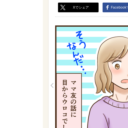
Xでシェア
Faceboo
<