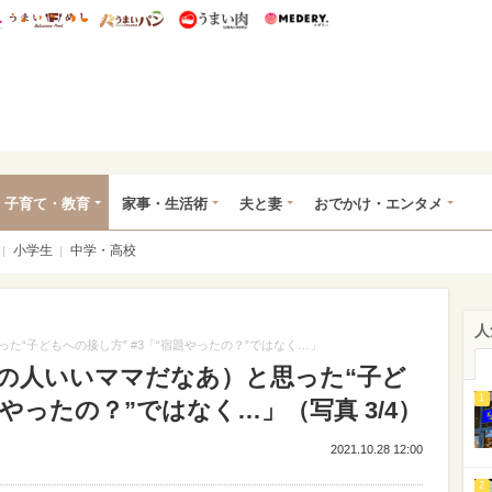
総研 ディズニー特集
mimot.
うまいめし
うまいパン
うまい肉
Medery.
ママ*
子育て・教育
家事・生活術
夫と妻
おでかけ・エンタメ
小学生
中学・高校
人
“子どもへの接し方” #3「“宿題やったの？”ではなく…」
の人いいママだなあ）と思った“子ど
1
題やったの？”ではなく…」（写真 3/4）
2021.10.28 12:00
2