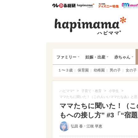
ウレぴあ総研
ハピママ*
ウレぴあ
ハピ
ファミリー
妊娠・出産
赤ちゃん
１〜３歳
保育園
幼稚園
男の子
女の子
>
>
>
ハピママ*
子育て・教育
小学生
ママたちに聞いた！（この人いいママだなあ）と思った
ママたちに聞いた！（こ
もへの接し方” #3「“宿
・
弘田 香
江咲 早恵