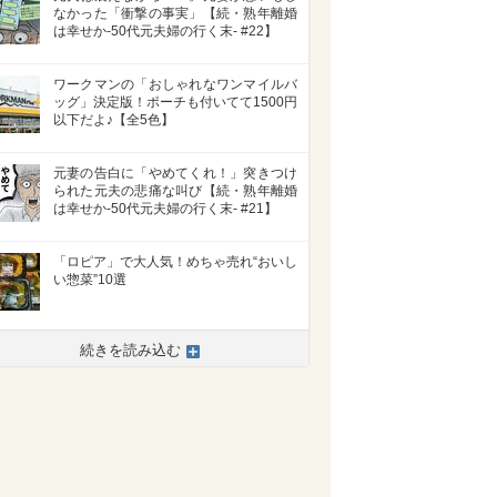
なかった「衝撃の事実」【続・熟年離婚
は幸せか-50代元夫婦の行く末- #22】
ワークマンの「おしゃれなワンマイルバ
ッグ」決定版！ポーチも付いてて1500円
以下だよ♪【全5色】
元妻の告白に「やめてくれ！」突きつけ
られた元夫の悲痛な叫び【続・熟年離婚
は幸せか-50代元夫婦の行く末- #21】
「ロピア」で大人気！めちゃ売れ“おいし
い惣菜”10選
>
続きを読み込む