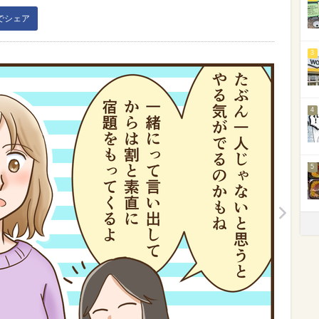
kでシェア
3
4
5