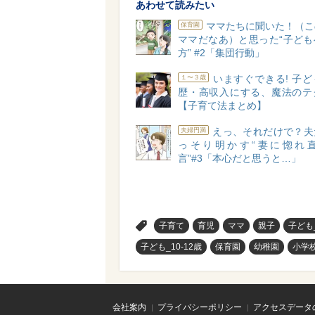
あわせて読みたい
ママたちに聞いた！（こ
保育園
ママだなあ）と思った“子ども
方” #2「集団行動」
いますぐできる! 子
１〜３歳
歴・高収入にする、魔法のテ
【子育て法まとめ】
えっ、それだけで？夫
夫婦円満
っそり明かす“妻に惚れ
言”#3「本心だと思うと…」
>
子育て
育児
ママ
親子
子ども
子ども_10-12歳
保育園
幼稚園
小学
会社案内
プライバシーポリシー
アクセスデータ