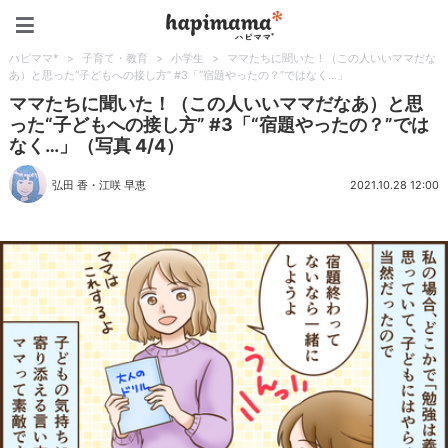
ハピママ*
ハピママ*
>
子育て・教育
>
小学生
>
ママたちに聞いた！（この人いいママだな
あ）と思った“子どもへの接し方” #3「“宿題やったの？”ではなく…」
ママたちに聞いた！（この人いいママだなあ）と思
った“子どもへの接し方” #3「“宿題やったの？”では
なく…」（写真 4/4）
弘田 香
・
江咲 早恵
2021.10.28 12:00