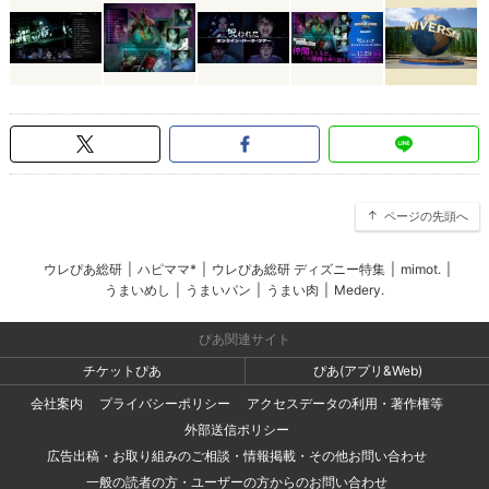
ページの先頭へ
ウレぴあ総研
|
ハピママ*
|
ウレぴあ総研 ディズニー特集
|
mimot.
|
うまいめし
|
うまいパン
|
うまい肉
|
Medery.
ぴあ関連サイト
チケットぴあ
ぴあ(アプリ&Web)
会社案内
プライバシーポリシー
アクセスデータの利用・著作権等
外部送信ポリシー
広告出稿・お取り組みのご相談・情報掲載・その他お問い合わせ
一般の読者の方・ユーザーの方からのお問い合わせ