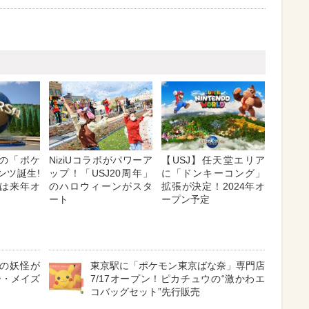
望の「ポケ
NiziUコラボがパワーア
【USJ】任天堂エリア
ンツ誕生!
ップ！「USJ20周年」
に「ドンキーコング」
は来年オ
のハロウィーンがスタ
拡張が決定！2024年オ
ート
ープン予定
種の妖怪が
東京駅に「ポケモン東京ばな奈」専門店
ー・メイズ
7/17オープン！ピカチュウの“激かわエ
コバッグセット”先行販売