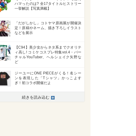
ハマったのは? 全17タイトルヒストリー
一挙解説【写真満載】
「だがしかし」コトヤマ原画展が開催決
定！原稿やネーム、描き下ろしイラスト
などを展示
【C94】美少女からネタ系までクオリテ
ィ高し! コミケコスプレ特集vol.4・バー
チャルYouTuber、ヘルシェイク矢野な
ど
ジーユーにONE PIECEがくる！名シー
ンを表現した「Tシャツ」かっこよす
ぎ！初コラボ開催だよ
続きを読み込む