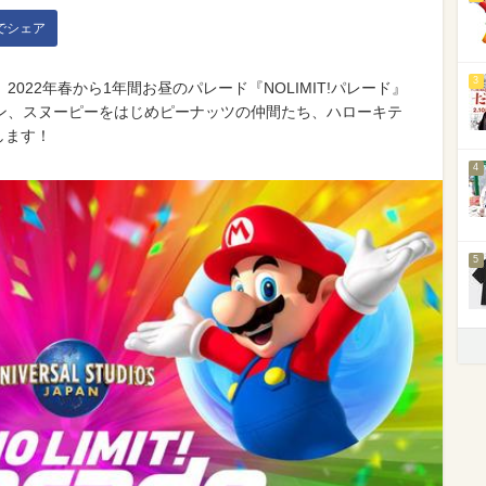
kでシェア
3
022年春から1年間お昼のパレード『NOLIMIT!パレード』
ン、スヌーピーをはじめピーナッツの仲間たち、ハローキテ
します！
4
5