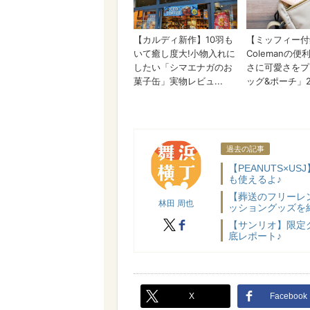
林田 周也
過去の記事
【PEANUTS×
も使えるよ♪
【葬送のフリーレ
林田 周也
ッショングッズを
X
facebook
【サンリオ】限定
底レポート♪
X
Facebook