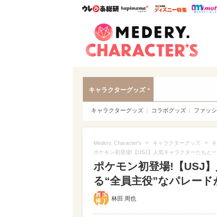
ウレぴあ総研
ハピママ*
ウレぴあ
Meder
キャラクターグッズ
キャラクターグッズ
コラボグッズ
ファッシ
>
>
Medery. Character's
キャラクターグッズ
キ
ポケモン初登場!【USJ】人気キャラクターたちと一
ポケモン初登場!【USJ
る“全員主役”なパレード
林田 周也