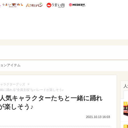
総研 ディズニー特集
mimot.
うまいめし
うまいパン
うまい肉
Medery.
y. Character's
ョンアイテム
>
ャラクターグッズ
人
緒に踊れる“全員主役”なパレードが楽しそう♪
】人気キャラクターたちと一緒に踊れ
1
が楽しそう♪
2021.10.13 16:03
2