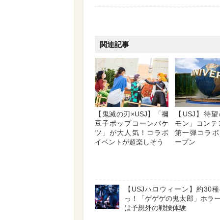
関連記事
【鬼滅の刃×USJ】「禰
【USJ】待
豆子ポップコーンバケ
モン」コンテ
ツ」が大人気！コラボ
第一弾コラボ
イベントが超楽しそう
ープン
【USJハロウィーン】約30
っ！「ゲゲゲの鬼太郎」ホラ
は予想外の戦慄体験