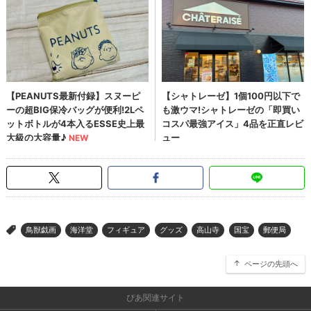
鳥獣戯画
海洋堂
フィギュア
グッズ
高山寺
国宝
郵便局
>
ページの先頭へ
ぴあ関連サイト