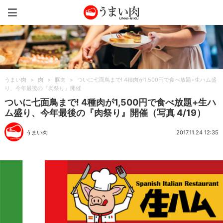
うまい肉
うまい肉
>
肉
>
豚肉
>
ついに七面鳥まで! 4種肉が1,500円で食べ放題+生ハム盛
り、今年最後の『肉祭り』開催
ついに七面鳥まで! 4種肉が1,500円で食べ放題+生ハ
ム盛り、今年最後の『肉祭り』開催（写真 4/19）
うまい肉
2017.11.24 12:35