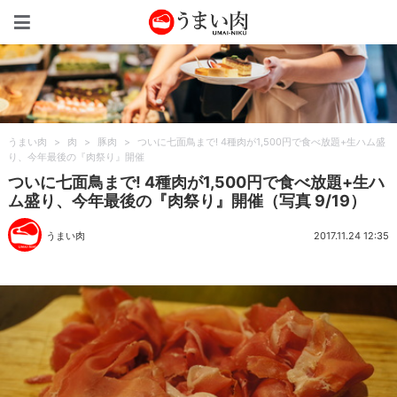
うまい肉
うまい肉
>
肉
>
豚肉
>
ついに七面鳥まで! 4種肉が1,500円で食べ放題+生ハム盛
り、今年最後の『肉祭り』開催
ついに七面鳥まで! 4種肉が1,500円で食べ放題+生ハ
ム盛り、今年最後の『肉祭り』開催（写真 9/19）
うまい肉
2017.11.24 12:35