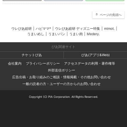
ページの先頭へ
ウレぴあ総研
|
ハピママ*
|
ウレぴあ総研 ディズニー特集
|
mimot.
|
うまいめし
|
うまいパン
|
うまい肉
|
Medery.
ぴあ関連サイト
チケットぴあ
ぴあ(アプリ&Web)
会社案内
プライバシーポリシー
アクセスデータの利用・著作権等
外部送信ポリシー
広告出稿・お取り組みのご相談・情報掲載・その他お問い合わせ
一般の読者の方・ユーザーの方からのお問い合わせ
Copyright (C) PIA Corporation. All Rights Reserved.