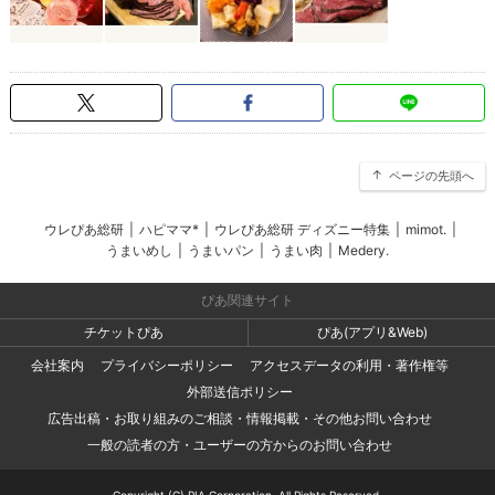
ページの先頭へ
ウレぴあ総研
|
ハピママ*
|
ウレぴあ総研 ディズニー特集
|
mimot.
|
うまいめし
|
うまいパン
|
うまい肉
|
Medery.
ぴあ関連サイト
チケットぴあ
ぴあ(アプリ&Web)
会社案内
プライバシーポリシー
アクセスデータの利用・著作権等
外部送信ポリシー
広告出稿・お取り組みのご相談・情報掲載・その他お問い合わせ
一般の読者の方・ユーザーの方からのお問い合わせ