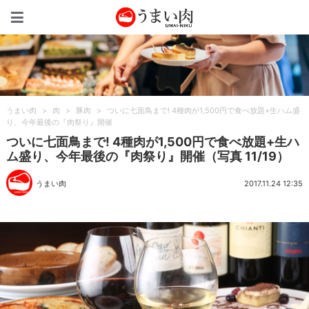
うまい肉
うまい肉
>
肉
>
豚肉
>
ついに七面鳥まで! 4種肉が1,500円で食べ放題+生ハム盛
り、今年最後の『肉祭り』開催
ついに七面鳥まで! 4種肉が1,500円で食べ放題+生ハ
ム盛り、今年最後の『肉祭り』開催（写真 11/19）
うまい肉
2017.11.24 12:35