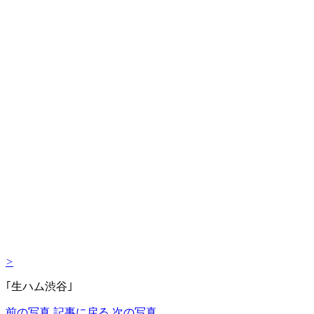
>
｢生ハム渋谷｣
前の写真
記事に戻る
次の写真