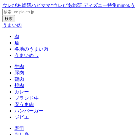
ウレぴあ総研
ハピママ*
ウレぴあ総研 ディズニー特集
mimot.
う
検索
うまい肉
肉
魚
各地のうまい肉
うまいめし
牛肉
豚肉
鶏肉
焼肉
カレー
ブランド牛
安うま肉
ハンバーガー
ジビエ
寿司
刺し身