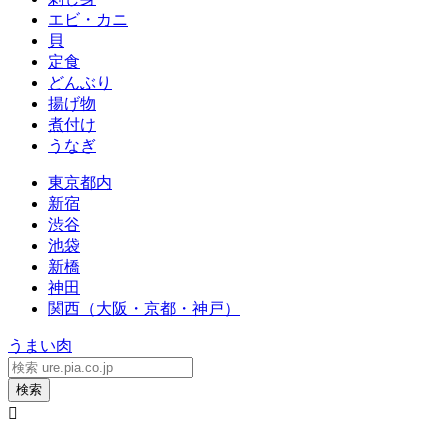
エビ・カニ
貝
定食
どんぶり
揚げ物
煮付け
うなぎ
東京都内
新宿
渋谷
池袋
新橋
神田
関西（大阪・京都・神戸）
うまい肉
検索
