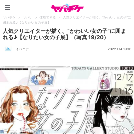
ヤバチケ
ヤバチケ
>
ヤバい
>
体験できる
>
人気クリエイターが描く、“かわいい女の子”に
囲まれる♪【なりたい女の子展】
人気クリエイターが描く、“かわいい女の子”に囲ま
れる♪【なりたい女の子展】（写真 19/20）
イベニア
2022.1.14 19:10