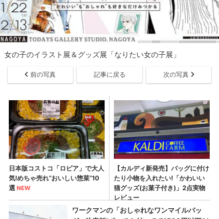
女の子のイラスト展＆グッズ展「なりたい女の子展」
前の写真
記事に戻る
次の写真