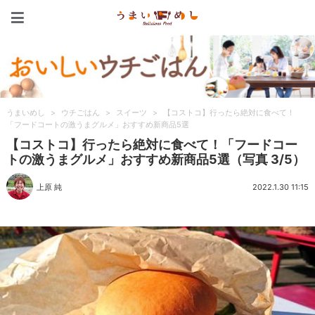
うまいめし
うまいめし
>
ウチごはん
>
スイーツ
>
【コストコ】行ったら絶対に食べて！
「フードコートの激うまグルメ」おすすめ新商品5選
【コストコ】行ったら絶対に食べて！「フードコー
トの激うまグルメ」おすすめ新商品5選（写真 3/5）
上原 純
2022.1.30 11:15