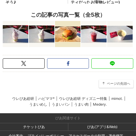
この記事の写真一覧（全5枚）
ページの先頭へ
ウレぴあ総研
|
ハピママ*
|
ウレぴあ総研 ディズニー特集
|
mimot.
|
うまいめし
|
うまいパン
|
うまい肉
|
Medery.
ぴあ関連サイト
チケットぴあ
ぴあ(アプリ&Web)
会社案内
プライバシーポリシー
アクセスデータの利用・著作権等