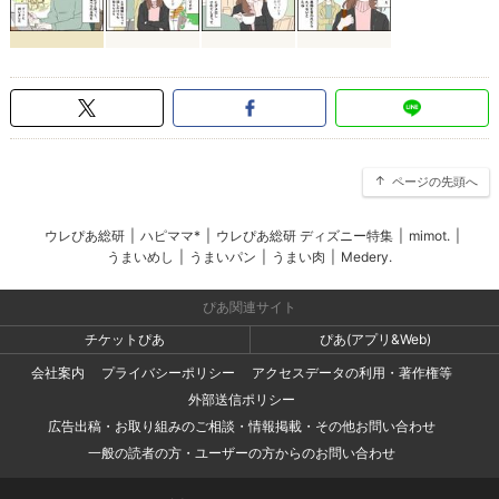
ページの先頭へ
ウレぴあ総研
|
ハピママ*
|
ウレぴあ総研 ディズニー特集
|
mimot.
|
うまいめし
|
うまいパン
|
うまい肉
|
Medery.
ぴあ関連サイト
チケットぴあ
ぴあ(アプリ&Web)
会社案内
プライバシーポリシー
アクセスデータの利用・著作権等
外部送信ポリシー
広告出稿・お取り組みのご相談・情報掲載・その他お問い合わせ
一般の読者の方・ユーザーの方からのお問い合わせ