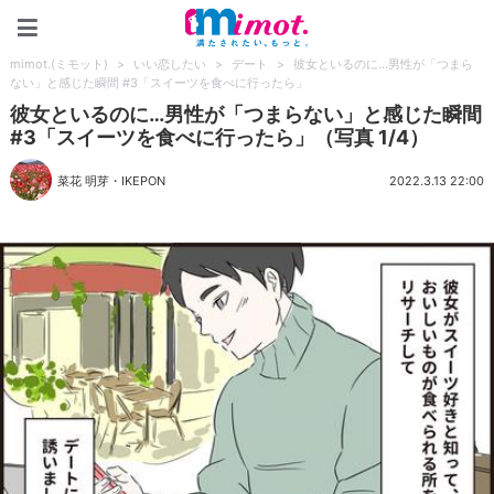
mimot.(ミモット)
mimot.(ミモット)
>
いい恋したい
>
デート
>
彼女といるのに…男性が「つまら
ない」と感じた瞬間 #3「スイーツを食べに行ったら」
彼女といるのに…男性が「つまらない」と感じた瞬間
#3「スイーツを食べに行ったら」（写真 1/4）
菜花 明芽
・
IKEPON
2022.3.13 22:00