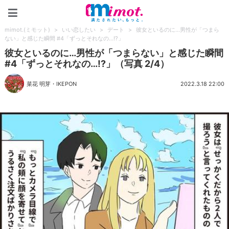
mimot.(ミモット)
mimot.(ミモット)
>
いい恋したい
>
デート
>
彼女といるのに…男性が「つまら
ない」と感じた瞬間 #4「ずっとそれなの…!?」
彼女といるのに…男性が「つまらない」と感じた瞬間
#4「ずっとそれなの…!?」（写真 2/4）
菜花 明芽
・
IKEPON
2022.3.18 22:00