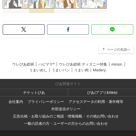
ページの先頭へ
ウレぴあ総研
|
ハピママ*
|
ウレぴあ総研 ディズニー特集
|
mimot.
|
うまいめし
|
うまいパン
|
うまい肉
|
Medery.
ぴあ関連サイト
チケットぴあ
ぴあ(アプリ&Web)
会社案内
プライバシーポリシー
アクセスデータの利用・著作権等
外部送信ポリシー
広告出稿・お取り組みのご相談・情報掲載・その他お問い合わせ
一般の読者の方・ユーザーの方からのお問い合わせ