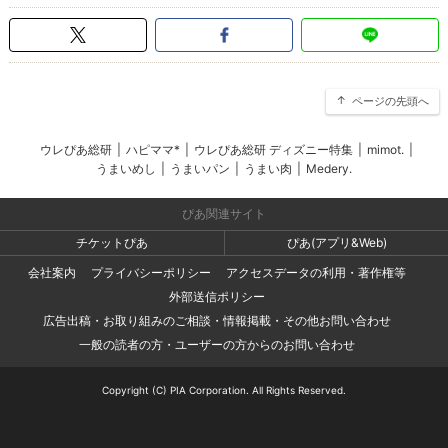
ページの先頭へ
ウレぴあ総研
|
ハピママ*
|
ウレぴあ総研 ディズニー特集
|
mimot.
|
うまいめし
|
うまいパン
|
うまい肉
|
Medery.
ぴあ関連サイト
チケットぴあ
ぴあ(アプリ&Web)
会社案内
プライバシーポリシー
アクセスデータの利用・著作権等
外部送信ポリシー
広告出稿・お取り組みのご相談・情報掲載・その他お問い合わせ
一般の読者の方・ユーザーの方からのお問い合わせ
Copyright (C) PIA Corporation. All Rights Reserved.