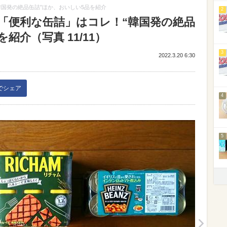
国発の絶品缶詰”ほか、おいしい5品を紹介
2
「便利な缶詰」はコレ！“韓国発の絶品
紹介（写真 11/11）
3
2022.3.20 6:30
kでシェア
4
5