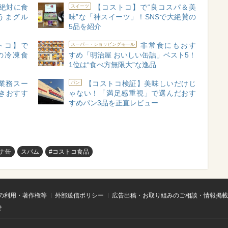
絶対に食
【コストコ】で“良コスパ＆美
スイーツ
うまグル
味”な「神スイーツ」！SNSで大絶賛の
5品を紹介
トコ】で
非常食にもおす
スーパー・ショッピングモール
の冷凍食
すめ「明治屋 おいしい缶詰」ベスト5！
1位は“食べ方無限大”な逸品
業務スー
【コストコ検証】美味しいだけじ
パン
きおすす
ゃない！「満足感重視」で選んだおす
すめパン3品を正直レビュー
ナ缶
スパム
#コストコ食品
の利用・著作権等
外部送信ポリシー
広告出稿・お取り組みのご相談・情報掲載
せ