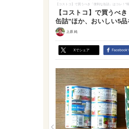
【コストコ】で買うべき「便利な缶詰」はコレ！“韓
【コストコ】で買うべき
缶詰”ほか、おいしい5品を
上原 純
Xでシェア
Faceboo
<