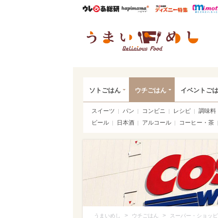
ウレぴあ総研
ハピママ*
ウレぴあ
うま
ソトごはん
ウチごはん
イベントご
スイーツ
パン
コンビニ
レシピ
調味料
ビール
日本酒
アルコール
コーヒー・茶
>
>
うまいめし
ウチごはん
スーパー・ショッピ