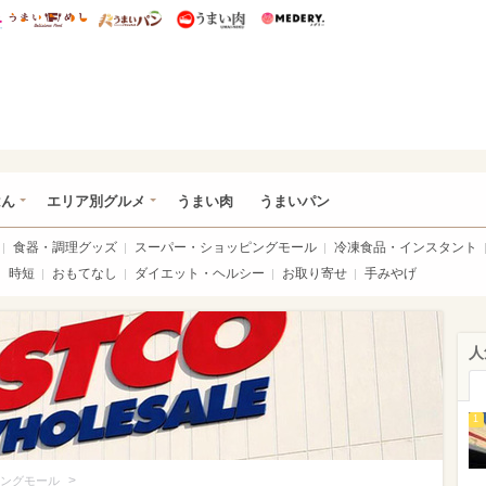
総研 ディズニー特集
mimot.
うまいめし
うまいパン
うまい肉
Medery.
いめし
はん
エリア別グルメ
うまい肉
うまいパン
食器・調理グッズ
スーパー・ショッピングモール
冷凍食品・インスタント
時短
おもてなし
ダイエット・ヘルシー
お取り寄せ
手みやげ
人
1
>
ングモール