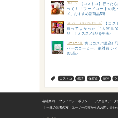
【コストコ】行ったら
スイーツ
べて！「フードコートの激
メ」おすすめ新商品5選
【コス
スーパー・ショッピングモール
買ってよかった「“大容量”
品」！オススメ5品を発表♪
実はコスパ最高!「
コーヒー・茶
パーのコーヒー」絶対買うべ
め5品♪
>
コストコ
缶詰
保存食
便利
ツ
会社案内
プライバシーポリシー
アクセスデータ
一般の読者の方・ユーザーの方からのお問い合わ