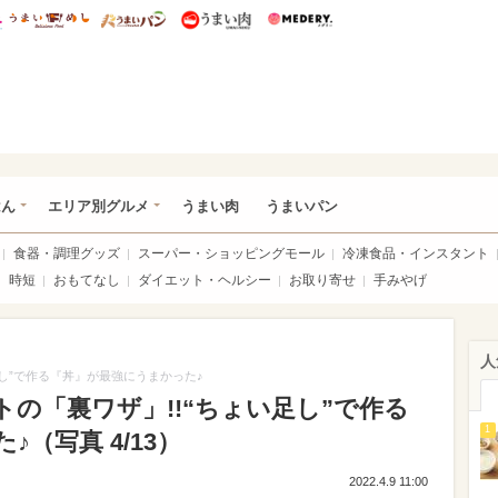
総研 ディズニー特集
mimot.
うまいめし
うまいパン
うまい肉
Medery.
いめし
はん
エリア別グルメ
うまい肉
うまいパン
食器・調理グッズ
スーパー・ショッピングモール
冷凍食品・インスタント
時短
おもてなし
ダイエット・ヘルシー
お取り寄せ
手みやげ
人
し”で作る『丼』が最強にうまかった♪
の「裏ワザ」!!“ちょい足し”で作る
1
（写真 4/13）
2022.4.9 11:00