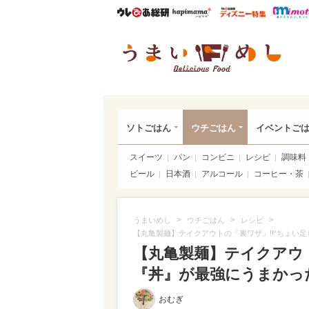
ウレぴあ総研
ハピママ*
ウレぴあ
うま
ソトごはん
ウチごはん
イベントご
スイーツ
パン
コンビニ
レシピ
調味料
ビール
日本酒
アルコール
コーヒー・茶
>
>
>
うまいめし
ウチごはん
レシピ
【丸亀製麺】テイクアウトの「裏ワザ」!!“ちょい足
【丸亀製麺】テイクアウト
『丼』が最強にうまかった♪
おむぎ