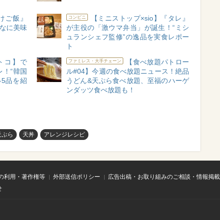
けご飯』
【ミニストップ×sio】『タレ』
コンビニ
んなに美味
が主役の「激ウマ弁当」が誕生！“ミシ
ュランシェフ監修”の逸品を実食レポー
ト
トコ】で
【食べ放題パトロー
ファミレス・大手チェーン
！“韓国
ル#04】今週の食べ放題ニュース！絶品
5品を紹
うどん&天ぷら食べ放題、至福のハーゲ
ンダッツ食べ放題も！
天ぷら
天丼
アレンジレシピ
の利用・著作権等
外部送信ポリシー
広告出稿・お取り組みのご相談・情報掲載
せ