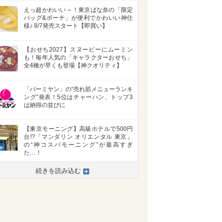
えっ超かわいい～！東京ばな奈の「限定
バッグ&ポーチ」が便利でかわいい神仕
様♪ 8/7発売スタート【即買い】
【おせち2027】スヌーピーにムーミン
も！毎年人気の「キャラクターおせち」
全4種が早くも登場【神クオリティ】
「バーミヤン」の“売れ筋メニューランキ
ング”発表！5位はチャーハン、トップ3
は納得の並びに
【東京モーニング】高級ホテルで500円
台!?「マンダリン オリエンタル 東京」
の“神コスパモーニング”が最高すぎ
た…！
続きを読み込む
>