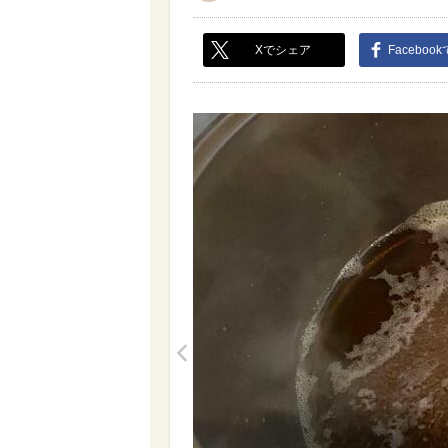
Xでシェア
Faceboo
<