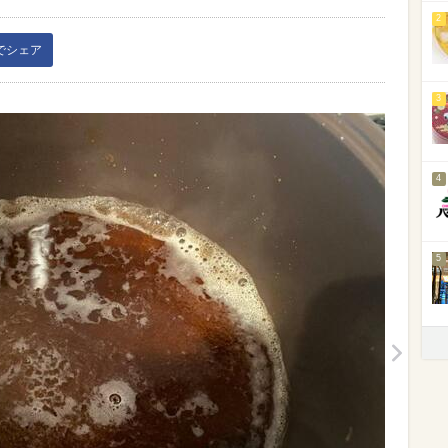
2
kでシェア
3
4
5