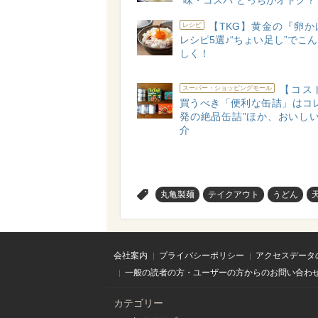
“味・コスパ”どっちがオトク？
【TKG】黄金の『卵か
レシピ
レシピ5選♪“ちょい足し”でこ
しく！
【コス
スーパー・ショッピングモール
買うべき「便利な缶詰」はコレ
発の絶品缶詰”ほか、おいしい
介
>
丸亀製麺
テイクアウト
うどん
会社案内
プライバシーポリシー
アクセスデータ
一般の読者の方・ユーザーの方からのお問い合わ
カテゴリー