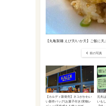
【丸亀製麺 えび天/いか天】ご飯に
前の写真