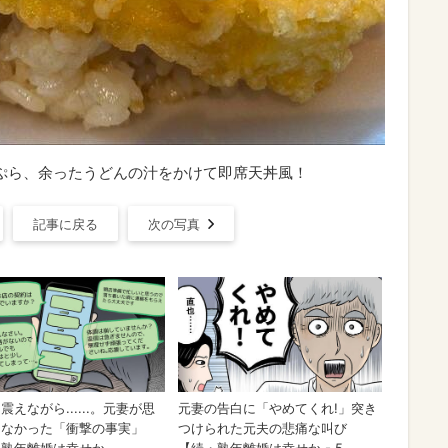
天ぷら、余ったうどんの汁をかけて即席天丼風！
記事に戻る
次の写真