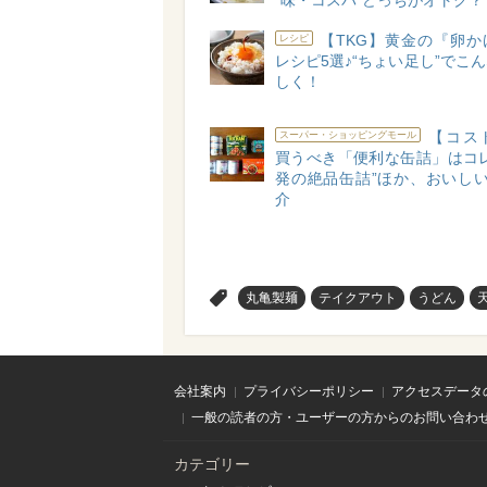
“味・コスパ”どっちがオトク？
【TKG】黄金の『卵か
レシピ
レシピ5選♪“ちょい足し”でこ
しく！
【コス
スーパー・ショッピングモール
買うべき「便利な缶詰」はコレ
発の絶品缶詰”ほか、おいしい
介
>
丸亀製麺
テイクアウト
うどん
会社案内
プライバシーポリシー
アクセスデータ
一般の読者の方・ユーザーの方からのお問い合わ
カテゴリー