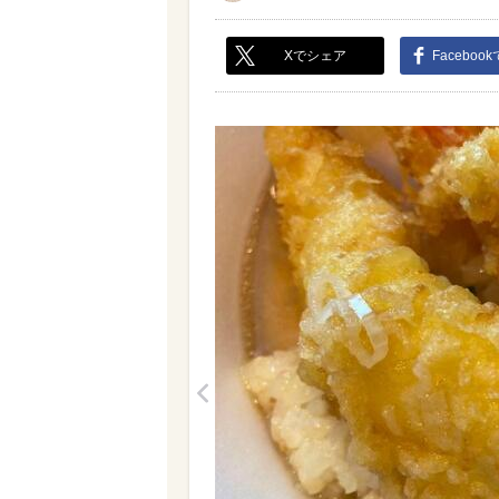
Xでシェア
Faceboo
<