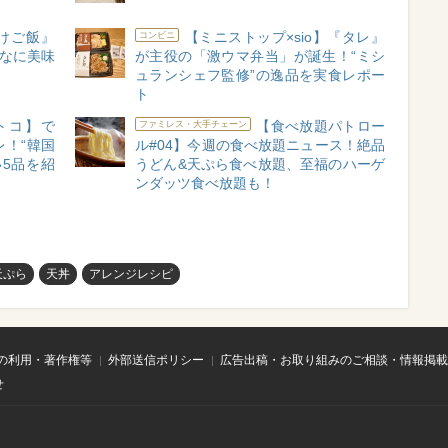
けご飯』
【ミニストップ×sio】『タレ』
コンビニ
んなに美味
が主役の「激ウマ弁当」が誕生！“ミシ
ュランシェフ監修”の逸品を実食レポー
ト
トコ】で
【食べ放題パトロー
ファミレス・大手チェーン
！“韓国
ル#04】今週の食べ放題ニュース！絶品
5品を紹
うどん&天ぷら食べ放題、至福のハーゲ
ンダッツ食べ放題も！
天ぷら
天丼
アレンジレシピ
の利用・著作権等
外部送信ポリシー
広告出稿・お取り組みのご相談・情報掲載
せ