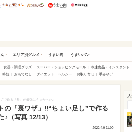
総研 ディズニー特集
mimot.
うまいめし
うまいパン
うまい肉
Medery.
いめし
はん
エリア別グルメ
うまい肉
うまいパン
食器・調理グッズ
スーパー・ショッピングモール
冷凍食品・インスタント
時短
おもてなし
ダイエット・ヘルシー
お取り寄せ
手みやげ
人
し”で作る『丼』が最強にうまかった♪
の「裏ワザ」!!“ちょい足し”で作る
1
（写真 12/13）
2022.4.9 11:00