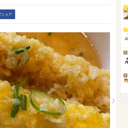
2
kでシェア
3
4
5