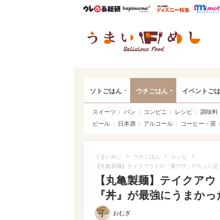
ウレぴあ総研
ハピママ*
ウレぴあ
うま
ソトごはん
ウチごはん
イベントご
スイーツ
パン
コンビニ
レシピ
調味料
ビール
日本酒
アルコール
コーヒー・茶
>
>
>
うまいめし
ウチごはん
レシピ
【丸亀製麺】テイクアウトの「裏ワザ」!!“ちょい足
【丸亀製麺】テイクアウト
『丼』が最強にうまかった♪
おむぎ