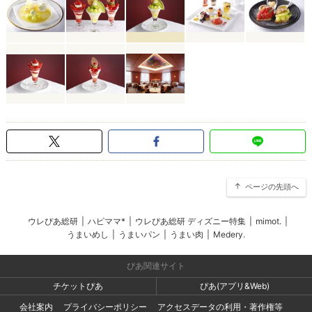
ページの先頭へ
ウレぴあ総研
|
ハピママ*
|
ウレぴあ総研 ディズニー特集
|
mimot.
|
うまいめし
|
うまいパン
|
うまい肉
|
Medery.
ぴあ関連サイト
チケットぴあ
ぴあ(アプリ&Web)
会社案内
プライバシーポリシー
アクセスデータの利用・著作権等