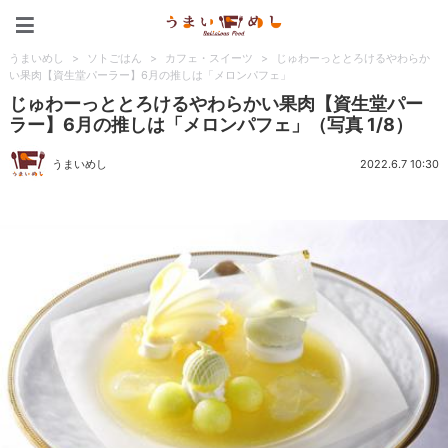
うまいめし
うまいめし
>
ソトごはん
>
カフェ・スイーツ
>
じゅわーっととろけるやわらか
い果肉【資生堂パーラー】6月の推しは「メロンパフェ」
じゅわーっととろけるやわらかい果肉【資生堂パー
ラー】6月の推しは「メロンパフェ」（写真 1/8）
うまいめし
2022.6.7 10:30