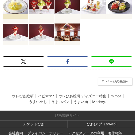
ページの先頭へ
ウレぴあ総研
|
ハピママ*
|
ウレぴあ総研 ディズニー特集
|
mimot.
|
うまいめし
|
うまいパン
|
うまい肉
|
Medery.
ぴあ関連サイト
チケットぴあ
ぴあ(アプリ&Web)
会社案内
プライバシーポリシー
アクセスデータの利用・著作権等