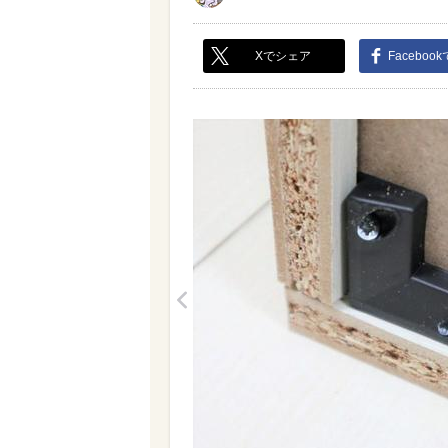
Xでシェア
Faceboo
<