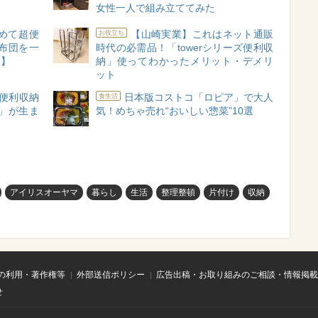
女性一人で組み立ててみた
めて超便
【山崎実業】これはネット通販
お役立ち
布団を一
時代の必需品！「towerシリーズ便利収
ー】
納」使ってわかったメリット・デメリ
ット
便利収納
日本版コストコ「ロピア」で大人
食生活
」が生ま
気！めちゃ売れ“おいしい惣菜”10選
アイリスオーヤマ
暮らし
生活
整理整頓
片付け
収納
の利用・著作権等
外部送信ポリシー
広告出稿・お取り組みのご相談・情報掲載
せ