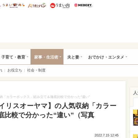
総研 ディズニー特集
mimot.
うまいめし
うまいパン
うまい肉
Medery.
ママ*
子育て・教育
家事・生活術
夫と妻
おでかけ・エンタメ
れ
お役立ち
社会・制度
人
納「カラーボックス」組み立て＆徹底比較で分かった“違い”
イリスオーヤマ】の人気収納「カラー
1
底比較で分かった“違い”（写真
2022.7.15 12:45
2