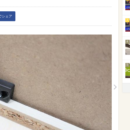
kでシェア
3
4
5