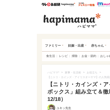
ウレぴあ総研
ハピママ*
ウレぴあ
ハピ
ファミリー
妊娠・出産
赤ちゃん
食生活
レシピ
掃除
お金・節約
おしゃ
>
>
>
ハピママ*
家事・生活術
お役立ち
【ニトリ・カインズ・アイリスオーヤマ】の人気収
【ニトリ・カインズ・ア
ボックス」組み立て＆徹
12/18）
ユキッ先生