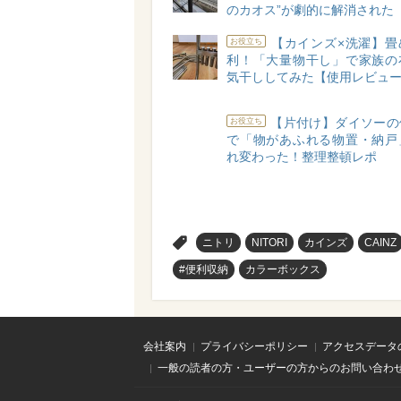
のカオス”が劇的に解消された
【カインズ×洗濯】畳
お役立ち
利！「大量物干し」で家族の
気干ししてみた【使用レビュ
【片付け】ダイソーの
お役立ち
で「物があふれる物置・納戸
れ変わった！整理整頓レポ
>
ニトリ
NITORI
カインズ
CAINZ
#便利収納
カラーボックス
会社案内
プライバシーポリシー
アクセスデータ
一般の読者の方・ユーザーの方からのお問い合わ