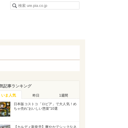
気記事ランキング
いま人気
昨日
1週間
日本版コストコ「ロピア」で大人気！め
ちゃ売れ“おいしい惣菜”10選
【カルディ新発売】爽やかでシックなネ