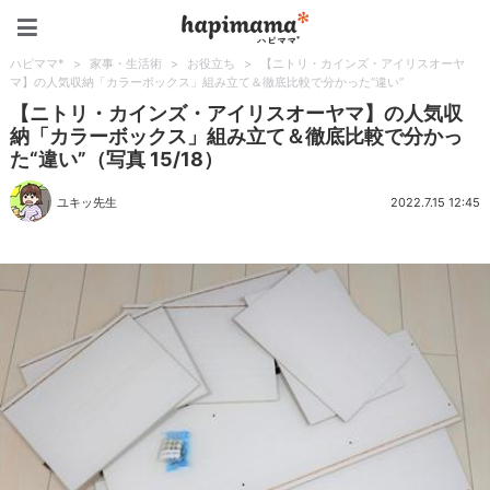
ハピママ*
ハピママ*
>
家事・生活術
>
お役立ち
>
【ニトリ・カインズ・アイリスオーヤ
マ】の人気収納「カラーボックス」組み立て＆徹底比較で分かった“違い”
【ニトリ・カインズ・アイリスオーヤマ】の人気収
納「カラーボックス」組み立て＆徹底比較で分かっ
た“違い”（写真 15/18）
ユキッ先生
2022.7.15 12:45