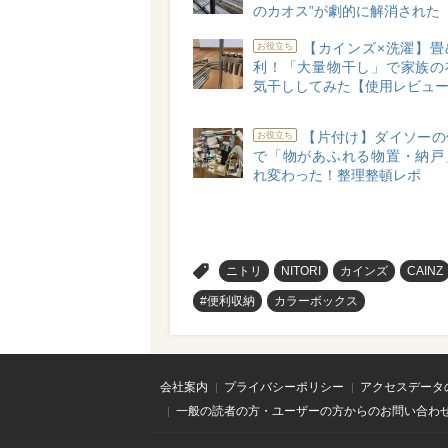
のカオス”が劇的に解消された
【カインズ×洗濯】畳
お役立ち
利！「大量物干し」で家族の
気干ししてみた【使用レビュ
【片付け】ダイソーの
お役立ち
で「物があふれる物置・納戸
れ変わった！整理整頓レポ
>
ニトリ
NITORI
カインズ
CAINZ
#便利収納
カラーボックス
会社案内
プライバシーポリシー
アクセスデータ
一般の読者の方・ユーザーの方からのお問い合わ