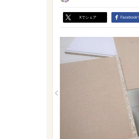
Xでシェア
Faceboo
<