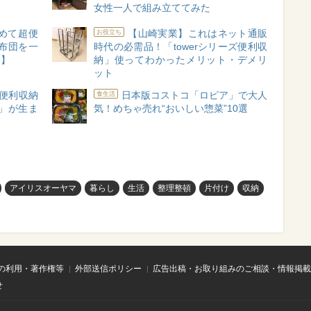
女性一人で組み立ててみた
めて超便
【山崎実業】これはネット通販
お役立ち
布団を一
時代の必需品！「towerシリーズ便利収
ー】
納」使ってわかったメリット・デメリ
ット
便利収納
日本版コストコ「ロピア」で大人
食生活
」が生ま
気！めちゃ売れ“おいしい惣菜”10選
アイリスオーヤマ
暮らし
生活
整理整頓
片付け
収納
の利用・著作権等
外部送信ポリシー
広告出稿・お取り組みのご相談・情報掲載
せ