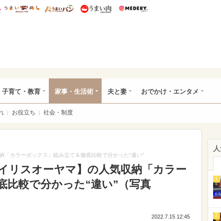
総研 ディズニー特集
mimot.
うまいめし
うまいパン
うまい肉
Medery.
ママ*
子育て・教育
家事・生活術
夫と妻
おでかけ・エンタメ
れ
お役立ち
社会・制度
人
納「カラーボックス」組み立て＆徹底比較で分かった“違い”
イリスオーヤマ】の人気収納「カラー
1
底比較で分かった“違い”（写真
2
2022.7.15 12:45