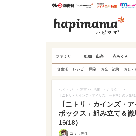
ウレぴあ総研
ハピママ*
ウレぴあ
ハピ
ファミリー
妊娠・出産
赤ちゃん
食生活
レシピ
掃除
お金・節約
おしゃ
>
>
>
ハピママ*
家事・生活術
お役立ち
【ニトリ・カインズ・アイリスオーヤマ】の人気収
【ニトリ・カインズ・ア
ボックス」組み立て＆徹
16/18）
ユキッ先生