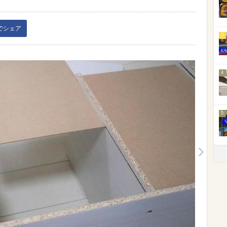
kでシェア
3
4
5