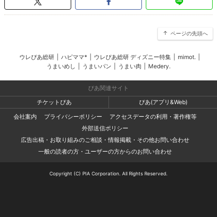
ページの先頭へ
ウレぴあ総研
|
ハピママ*
|
ウレぴあ総研 ディズニー特集
|
mimot.
|
うまいめし
|
うまいパン
|
うまい肉
|
Medery.
ぴあ関連サイト
チケットぴあ
ぴあ(アプリ&Web)
会社案内
プライバシーポリシー
アクセスデータの利用・著作権等
外部送信ポリシー
広告出稿・お取り組みのご相談・情報掲載・その他お問い合わせ
一般の読者の方・ユーザーの方からのお問い合わせ
Copyright (C) PIA Corporation. All Rights Reserved.