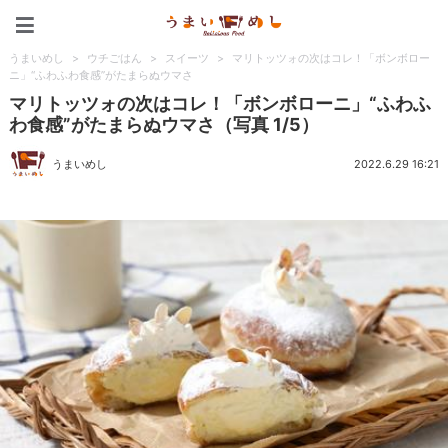
うまいめし
うまいめし
>
ウチごはん
>
スイーツ
>
マリトッツォの次はコレ！「ボンボロー
ニ」“ふわふわ食感”がたまらぬウマさ
マリトッツォの次はコレ！「ボンボローニ」“ふわふ
わ食感”がたまらぬウマさ（写真 1/5）
うまいめし
2022.6.29 16:21