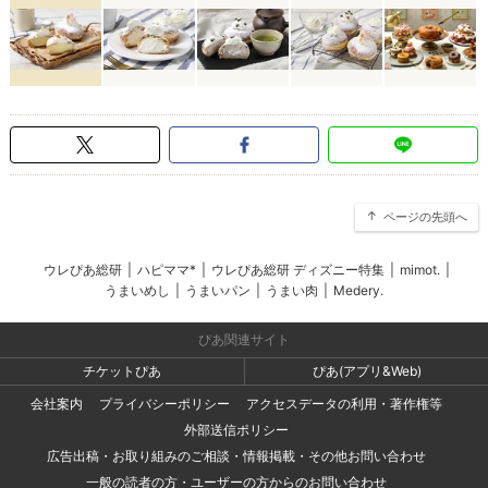
ページの先頭へ
ウレぴあ総研
|
ハピママ*
|
ウレぴあ総研 ディズニー特集
|
mimot.
|
うまいめし
|
うまいパン
|
うまい肉
|
Medery.
ぴあ関連サイト
チケットぴあ
ぴあ(アプリ&Web)
会社案内
プライバシーポリシー
アクセスデータの利用・著作権等
外部送信ポリシー
広告出稿・お取り組みのご相談・情報掲載・その他お問い合わせ
一般の読者の方・ユーザーの方からのお問い合わせ