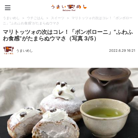
うまいめし
うまいめし
>
ウチごはん
>
スイーツ
>
マリトッツォの次はコレ！「ボンボロー
ニ」“ふわふわ食感”がたまらぬウマさ
マリトッツォの次はコレ！「ボンボローニ」“ふわふ
わ食感”がたまらぬウマさ（写真 3/5）
うまいめし
2022.6.29 16:21