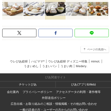
ページの先頭へ
ウレぴあ総研
|
ハピママ*
|
ウレぴあ総研 ディズニー特集
|
mimot.
|
うまいめし
|
うまいパン
|
うまい肉
|
Medery.
ぴあ関連サイト
チケットぴあ
ぴあ(アプリ&Web)
会社案内
プライバシーポリシー
アクセスデータの利用・著作権等
外部送信ポリシー
広告出稿・お取り組みのご相談・情報掲載・その他お問い合わせ
一般の読者の方・ユーザーの方からのお問い合わせ