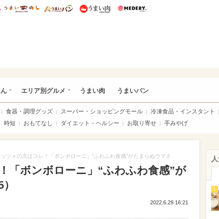
総研 ディズニー特集
mimot.
うまいめし
うまいパン
うまい肉
Medery.
いめし
はん
エリア別グルメ
うまい肉
うまいパン
食器・調理グッズ
スーパー・ショッピングモール
冷凍食品・インスタント
時短
おもてなし
ダイエット・ヘルシー
お取り寄せ
手みやげ
ッツォの次はコレ！「ボンボローニ」“ふわふわ食感”がたまらぬウマさ
人
！「ボンボローニ」“ふわふわ食感”が
5）
1
2022.6.29 16:21