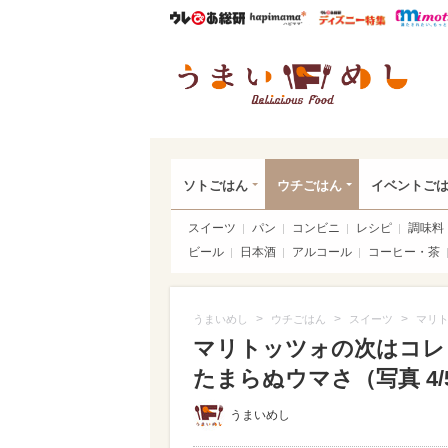
ウレぴあ総研
ハピママ*
ウレぴあ
うま
ソトごはん
ウチごはん
イベントご
スイーツ
パン
コンビニ
レシピ
調味料
ビール
日本酒
アルコール
コーヒー・茶
>
>
>
うまいめし
ウチごはん
スイーツ
マリト
マリトッツォの次はコレ
たまらぬウマさ（写真 4/
うまいめし