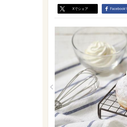
Xでシェア
Faceboo
<