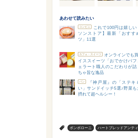
あわせて読みたい
これで100円は嬉し
コンビニ
ソンストア】最新「おすす
ツ」11選
オンラインでも買
カフェ・スイーツ
イススイーツ「おでかけパフ
ェラート職人のこだわりが詰
ちゃ旨な逸品
『神戸屋』の「ステキ
パン
い」サンドイッチ5選♪野菜も
摂れて超ヘルシー！
>
ボンボローニ
ハートブレッドアンテ