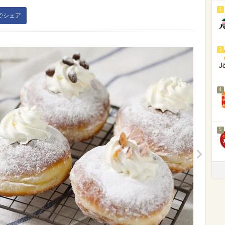
2
kでシェア
3
4
5