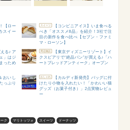
い！【ロー
【コンビニアイス】いま食べる
スイーツ
めスイー
べき「オススメ8品」を紹介！3社で注
目の新作を食べ比べ【セブン・ファミ
マ・ローソン】
える♪ ア
【東京ディズニーリゾート】イ
周辺施設
ェ」はジ
クスピアリで“絶品パン”が買える♪「ハ
まっため
ートブレッドアンティーク」オープン
＆おいし
【カルディ新発売】バッグに付
おしゃれ
たっぷり
けたり小物を入れたい！「かわいい猫
グッズ（お菓子付き）」2点実物レビュ
ー
ィーク
マリトッツォ
スイーツ
ドーナッツ