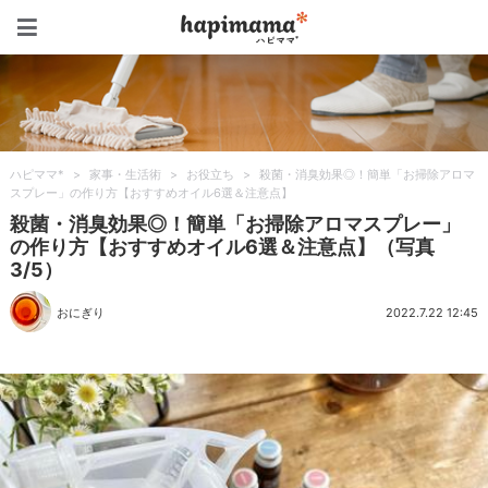
ハピママ*
ハピママ*
>
家事・生活術
>
お役立ち
>
殺菌・消臭効果◎！簡単「お掃除アロマ
スプレー」の作り方【おすすめオイル6選＆注意点】
殺菌・消臭効果◎！簡単「お掃除アロマスプレー」
の作り方【おすすめオイル6選＆注意点】（写真
3/5）
おにぎり
2022.7.22 12:45