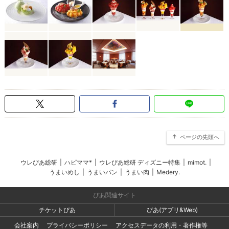
ページの先頭へ
ウレぴあ総研
|
ハピママ*
|
ウレぴあ総研 ディズニー特集
|
mimot.
|
うまいめし
|
うまいパン
|
うまい肉
|
Medery.
ぴあ関連サイト
チケットぴあ
ぴあ(アプリ&Web)
会社案内
プライバシーポリシー
アクセスデータの利用・著作権等