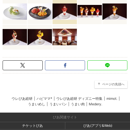
ページの先頭へ
ウレぴあ総研
|
ハピママ*
|
ウレぴあ総研 ディズニー特集
|
mimot.
|
うまいめし
|
うまいパン
|
うまい肉
|
Medery.
ぴあ関連サイト
チケットぴあ
ぴあ(アプリ&Web)