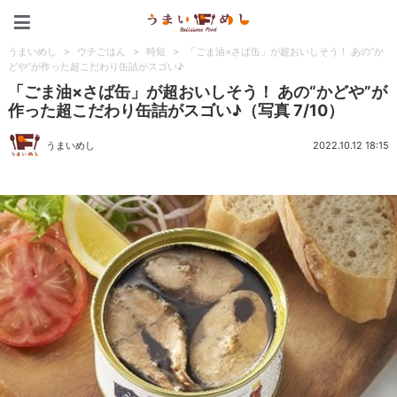
うまいめし
うまいめし
>
ウチごはん
>
時短
>
「ごま油×さば缶」が超おいしそう！ あの“か
どや”が作った超こだわり缶詰がスゴい♪
「ごま油×さば缶」が超おいしそう！ あの“かどや”が
作った超こだわり缶詰がスゴい♪（写真 7/10）
うまいめし
2022.10.12 18:15