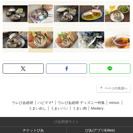
ページの先頭へ
ウレぴあ総研
|
ハピママ*
|
ウレぴあ総研 ディズニー特集
|
mimot.
|
うまいめし
|
うまいパン
|
うまい肉
|
Medery.
ぴあ関連サイト
チケットぴあ
ぴあ(アプリ&Web)