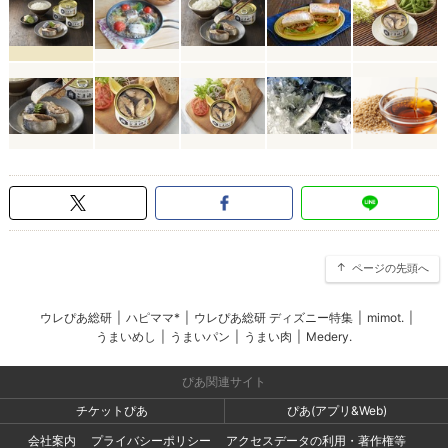
ページの先頭へ
ウレぴあ総研
|
ハピママ*
|
ウレぴあ総研 ディズニー特集
|
mimot.
|
うまいめし
|
うまいパン
|
うまい肉
|
Medery.
ぴあ関連サイト
チケットぴあ
ぴあ(アプリ&Web)
会社案内
プライバシーポリシー
アクセスデータの利用・著作権等