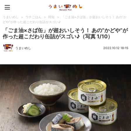
うまいめし
うまいめし
>
ウチごはん
>
時短
>
「ごま油×さば缶」が超おいしそう！ あの“か
どや”が作った超こだわり缶詰がスゴい♪
「ごま油×さば缶」が超おいしそう！ あの“かどや”が
作った超こだわり缶詰がスゴい♪（写真 1/10）
うまいめし
2022.10.12 18:15