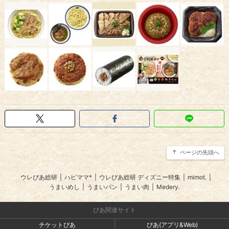
ページの先頭へ
ウレぴあ総研
|
ハピママ*
|
ウレぴあ総研 ディズニー特集
|
mimot.
|
うまいめし
|
うまいパン
|
うまい肉
|
Medery.
ぴあ関連サイト
チケットぴあ
ぴあ(アプリ&Web)