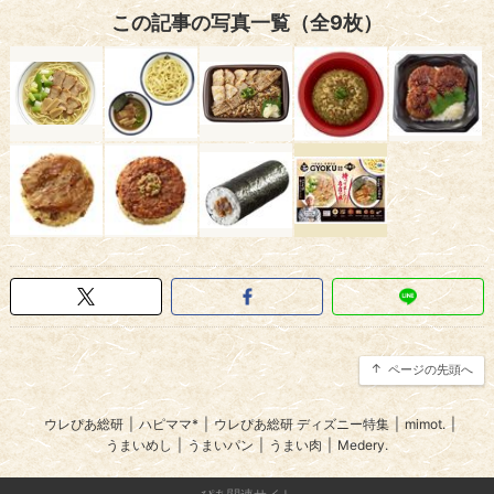
この記事の写真一覧（全9枚）
ページの先頭へ
ウレぴあ総研
|
ハピママ*
|
ウレぴあ総研 ディズニー特集
|
mimot.
|
うまいめし
|
うまいパン
|
うまい肉
|
Medery.