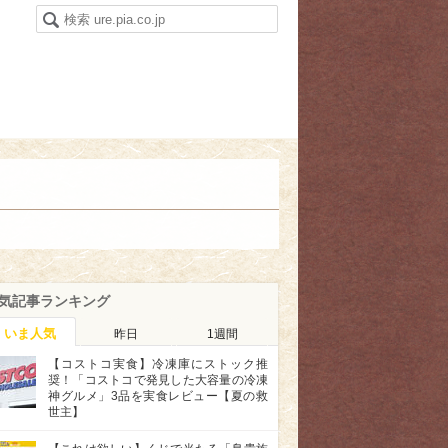
気記事ランキング
いま人気
昨日
1週間
【コストコ実食】冷凍庫にストック推
奨！「コストコで発見した大容量の冷凍
神グルメ」3品を実食レビュー【夏の救
世主】