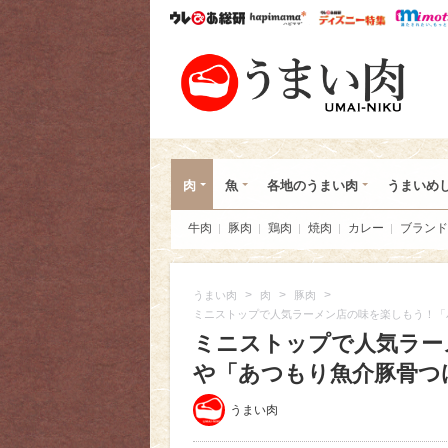
ウレぴあ総研
ハピママ*
ウレぴあ
うま
肉
魚
各地のうまい肉
うまいめ
牛肉
豚肉
鶏肉
焼肉
カレー
ブランド
>
>
>
うまい肉
肉
豚肉
ミニストップで人気ラーメン店の味を楽しもう！「
ミニストップで人気ラー
や「あつもり魚介豚骨つけ
うまい肉