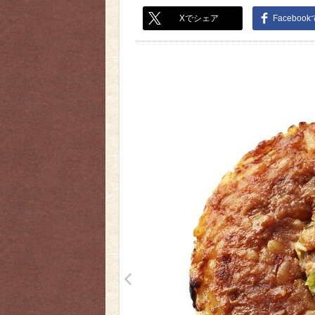
Xでシェア
Faceboo
<