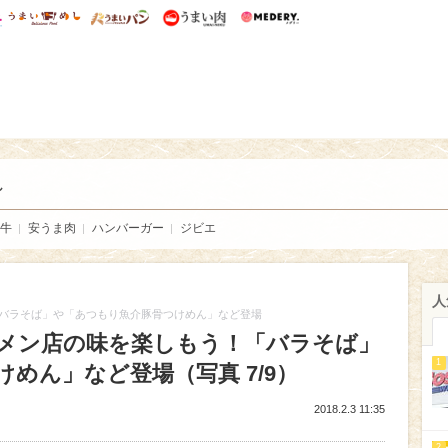
総研 ディズニー特集
mimot.
うまいめし
うまいパン
うまい肉
Medery.
い肉
し
牛
安うま肉
ハンバーガー
ジビエ
人
バラそば」や「あつもり魚介豚骨つけめん」など登場
メン店の味を楽しもう！「バラそば」
1
めん」など登場（写真 7/9）
2018.2.3 11:35
2