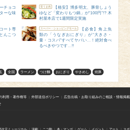
ーチョコ
【格安】博多明太、豚骨しょう
安うま肉
ビターな味
ゆなど「変わりもつ鍋」が“100円”!? 木
村屋本店で1週間限定実施
ドコート専
【必食】角上魚
スーパー・ショッピングモール
とんこつ
類の「うなぎおにぎり」が“大きさ・
量・コスパ”すべてヤバい…！絶対食べ
るべきやつです…!!
玉
全国
ラーメン
つけ麵
おにぎり
やきめし
焼豚
の利用・著作権等
外部送信ポリシー
広告出稿・お取り組みのご相談・情報掲載
せ
.5次元ミュージカル
演劇
ニコ動
本・マンガ
ゲーム
イベント
アート
スポ