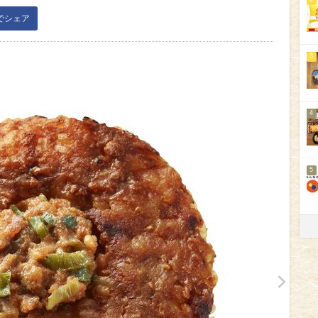
kでシェア
3
4
5