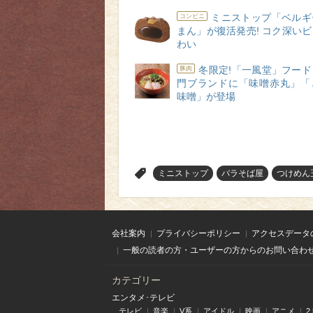
ミニストップ「ベルギ
コンビニ
まん」が復活発売! コク深い
わい
冬限定!「一風堂」フー
豚肉
門ブランドに「味噌赤丸」「
味噌」が登場
>
ミニストップ
バラそば屋
つけめん
会社案内
プライバシーポリシー
アクセスデータ
一般の読者の方・ユーザーの方からのお問い合わ
カテゴリー
エンタメ･テレビ
テレビ
音楽
V系
アイドル
映画
アニメ
2