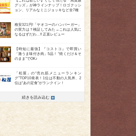
【これは欲しい】くじで当たる「鳥貴族
グッズ」が神ラインナップ！ロゴクッシ
ョン、リアルなミニジョッキなど全7種
格安321円!「ヤオコーのハンバーガー」
の実力は？検証してみた→これは人気に
なるはずだわ…!! 正直レビュー
【時短に最強】『コストコ』で即買い
「激うま味付き肉」5品！ “焼くだけ＆そ
のまま”でOK♪
「松屋」の“売れ筋メニューランキン
グ”TOP10発表！1位は不動の人気丼、2
位は“あの定食”がランクイン！
続きを読み込む
>