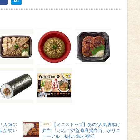
! 人気の
【ミニストップ】あの"人気唐揚げ
鶏肉
味が効い
弁当”「ぶんごや監修唐揚弁当」がリニ
ューアル！初代の味が復活