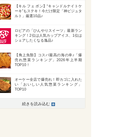
【キル フェ ボン】“キャンドルナイトケ
ーキ”もステキ！今だけ限定「神ビジュタ
ルト」厳選10品♪
ロピアの「ひんやりスイーツ」最新ラン
キング！2位は人気カップアイス、1位は
シェアしたくなる逸品♪
【角上魚類】コスパ最高の海の幸♪「爆
売れ惣菜ランキング」2026年上半期
TOP10！
オーケー全店で爆売れ！即カゴに入れた
い「おいしい人気惣菜ランキング」
TOP10
続きを読み込む