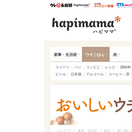
ウレぴあ総研
ハピママ*
ウレぴあ
ハピ
家事・生活術
ウチごはん
肉
スイーツ
パン
コンビニ
レシピ
調味料
ビール
日本酒
アルコール
コーヒー・茶
>
>
>
ハピママ*
家事・生活術
食品
贈り物に