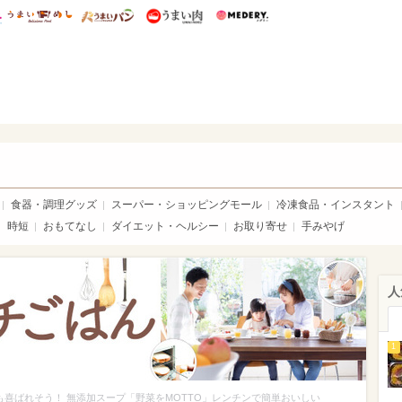
総研 ディズニー特集
mimot.
うまいめし
うまいパン
うまい肉
Medery.
ママ*
食器・調理グッズ
スーパー・ショッピングモール
冷凍食品・インスタント
時短
おもてなし
ダイエット・ヘルシー
お取り寄せ
手みやげ
人
1
も喜ばれそう！ 無添加スープ「野菜をMOTTO」レンチンで簡単おいしい