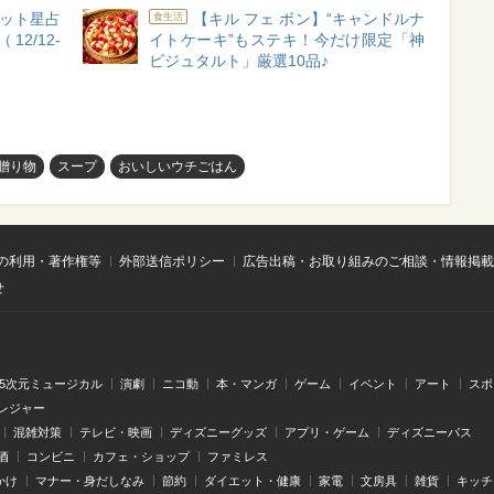
ット星占
【キル フェ ボン】“キャンドルナ
食生活
2/12-
イトケーキ”もステキ！今だけ限定「神
ビジュタルト」厳選10品♪
贈り物
スープ
おいしいウチごはん
の利用・著作権等
外部送信ポリシー
広告出稿・お取り組みのご相談・情報掲載
せ
.5次元ミュージカル
演劇
ニコ動
本・マンガ
ゲーム
イベント
アート
スポ
レジャー
混雑対策
テレビ・映画
ディズニーグッズ
アプリ・ゲーム
ディズニーパス
酒
コンビニ
カフェ・ショップ
ファミレス
かけ
マナー・身だしなみ
節約
ダイエット・健康
家電
文房具
雑貨
キッチ