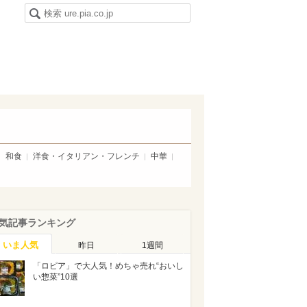
和食
洋食・イタリアン・フレンチ
中華
気記事ランキング
いま人気
昨日
1週間
「ロピア」で大人気！めちゃ売れ“おいし
い惣菜”10選