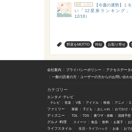
【今週の運勢】ミモ
生活・シゴト
い「12星座ランキング」（1
12/18）
>
野菜をMOTTO
時短
お取り寄せ
会社案内
プライバシーポリシー
アクセスデータ
一般の読者の方・ユーザーの方からのお問い合わ
カテゴリー
エンタメ･テレビ
テレビ
音楽
V系
アイドル
映画
アニメ
2
ファミリー
家庭
子ども
おしゃれ
おでかけ・
ディズニー
TDL
TDS
裏ワザ・攻略
混雑予想
グルメ･料理
スイーツ
食品
飲料
お菓子
お
ライフスタイル
生活・ライフハック
お金
おで